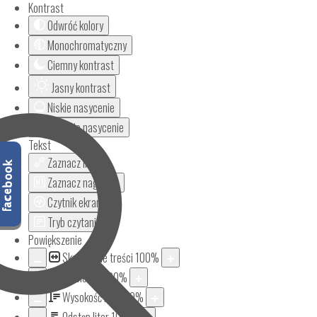
Kontrast
Odwróć kolory
Monochromatyczny
Ciemny kontrast
Jasny kontrast
Niskie nasycenie
Wysokie nasycenie
Tekst
Zaznacz linki
Zaznacz nagłówki
Czytnik ekranu
Tryb czytania
Powiększenie
Skalowanie treści
100
%
Aa
Czcionka
100
%
Wysokość linii
100
%