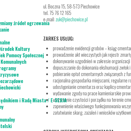
ul. Boczna 15, 58-573 Piechowice
tel. 75 76 12 165
e-mail:
zuk@piechowice.pl
ymiany źródeł ogrzewania
kanie
ZARKES USŁUG:
nalne
prowadzenie ewidencji grobów – ksiąg cmenta
Ośrodek Kultury
prowadzenie akt wieczystych jak rejestr zmarł
dek Pomocy Społecznej
dokonywanie uzgodnień w zakresie organizacj
g Komunalnych
dopuszczanie do dokonania ekshumacji zwłok i
programy
pobieranie opłat cmentarnych związanych z f
kryzysowe
racjonalna gospodarka miejscami, regularne 
pozarządowe
udostępnianie cmentarza oraz kaplicy cment
iechowicki
wydawanie zgody na prace kamieniarskie prow
utrzymanie czystości i porządku na terenie cme
zędnikiem i Radą Miasta / E-SESJA
zapewnienie właściwego funkcjonowania wszyst
ny
załatwianie skarg, zażaleń i wniosków użytkow
munalny
telski