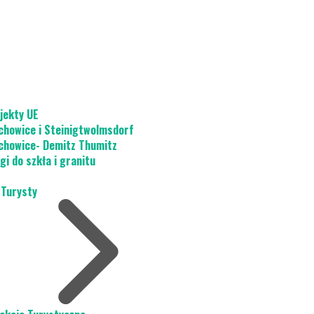
jekty UE
chowice i Steinigtwolmsdorf
chowice- Demitz Thumitz
gi do szkła i granitu
 Turysty