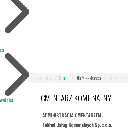
ca
Jesteś tutaj:
Start
Dla Mieszkańca
Cmentarz k
CMENTARZ KOMUNALNY
dowiska
ADMINISTRACJA CMENTARZEM:
Zakład Usług Komunalnych Sp. z o.o.