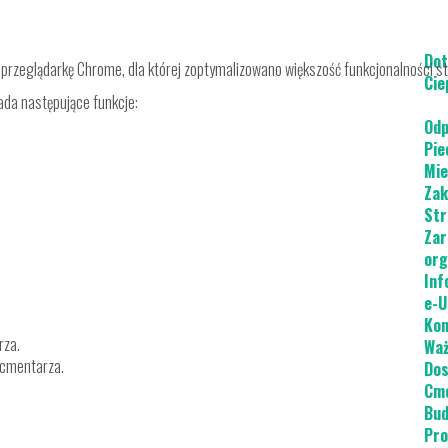
Dot
rzeglądarkę Chrome, dla której zoptymalizowano większość funkcjonalności st
Cie
da następujące funkcje:
Odp
Pie
Mie
Zak
Str
Zar
org
Inf
e-U
Kon
rza.
Waż
 cmentarza.
Dos
Cme
Bud
Pro