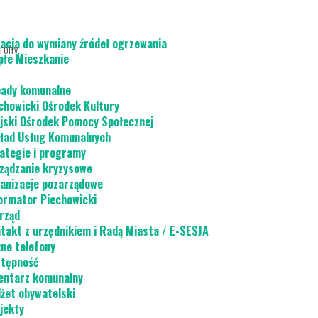
acja do wymiany źródeł ogrzewania
rony.
płe Mieszkanie
ady komunalne
chowicki Ośrodek Kultury
jski Ośrodek Pomocy Społecznej
ład Usług Komunalnych
ategie i programy
ządzanie kryzysowe
anizacje pozarządowe
ormator Piechowicki
rząd
takt z urzędnikiem i Radą Miasta / E-SESJA
ne telefony
tępność
ntarz komunalny
żet obywatelski
jekty