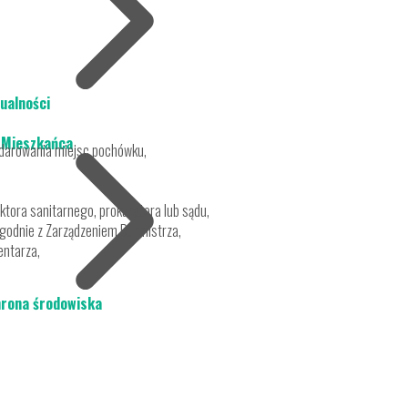
ualności
 Mieszkańca
odarowania miejsc pochówku,
tora sanitarnego, prokuratora lub sądu,
godnie z Zarządzeniem Burmistrza,
entarza,
rona środowiska