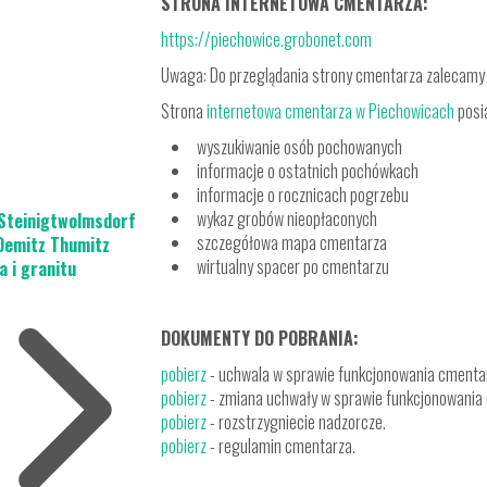
STRONA INTERNETOWA CMENTARZA:
https://piechowice.grobonet.com
Uwaga: Do przeglądania strony cmentarza zalecamy p
Strona
internetowa cmentarza w Piechowicach
posia
wyszukiwanie osób pochowanych
informacje o ostatnich pochówkach
informacje o rocznicach pogrzebu
wykaz grobów nieopłaconych
 Steinigtwolmsdorf
szczegółowa mapa cmentarza
Demitz Thumitz
wirtualny spacer po cmentarzu
a i granitu
DOKUMENTY DO POBRANIA:
pobierz
- uchwala w sprawie funkcjonowania cmenta
pobierz
- zmiana uchwały w sprawie funkcjonowania
pobierz
- rozstrzygniecie nadzorcze.
pobierz
- regulamin cmentarza.