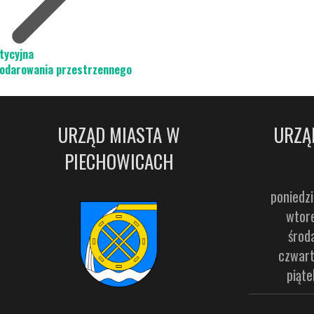
tycyjna
podarowania przestrzennego
URZĄD MIASTA W
URZĄ
PIECHOWICACH
poniedzi
wtore
środ
czwart
piąte