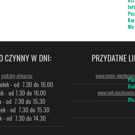
Atr
Inf
Poz
Kar
Wir
D CZYNNY W DNI:
PRZYDATNE LI
godziny otwarcia:
www.mops-piechowice
Pie
ałek - od 7.30 do 16.00
Rok
k - od 7.30 do 16.00
www.pok.piechowice.
Dla
a - od 7.30 do 15.30
ek - od 7.30 do 15.30
k - od 7.30 do 14.30