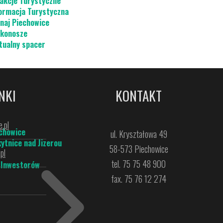
akcje Turystyczne
ormacja Turystyczna
naj Piechowice
konosze
tualny spacer
NKI
KONTAKT
.pl
chowice
ul. Kryształowa 49
ytnice nad Jizerou
58-573 Piechowice
pl
tel. 75 75 48 900
 Inwestorów
fax. 75 76 12 274