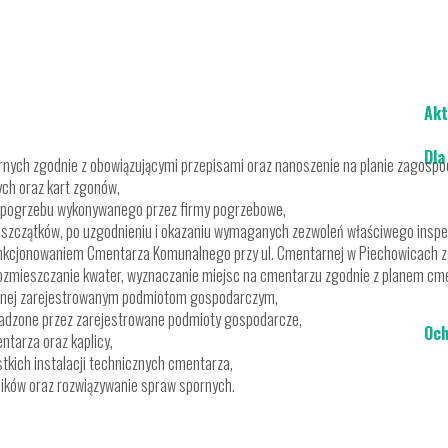
Akt
Dla
rnych zgodnie z obowiązującymi przepisami oraz nanoszenie na planie zagosp
ych oraz kart zgonów,
i pogrzebu wykonywanego przez firmy pogrzebowe,
 szczątków, po uzgodnieniu i okazaniu wymaganych zezwoleń właściwego inspek
unkcjonowaniem Cmentarza Komunalnego przy ul. Cmentarnej w Piechowicach z
rozmieszczanie kwater, wyznaczanie miejsc na cmentarzu zgodnie z planem cm
arnej zarejestrowanym podmiotom gospodarczym,
adzone przez zarejestrowane podmioty gospodarcze,
Och
ntarza oraz kaplicy,
kich instalacji technicznych cmentarza,
ników oraz rozwiązywanie spraw spornych.