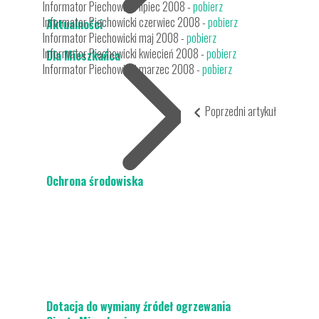
Informator Piechowicki lipiec 2008 -
pobierz
Informator Piechowicki czerwiec 2008 -
pobierz
Aktualności
Informator Piechowicki maj 2008 -
pobierz
Informator Piechowicki kwiecień 2008 -
pobierz
Dla Mieszkańca
Informator Piechowicki marzec 2008 -
pobierz
Poprzedni artykuł
Ochrona środowiska
Dotacja do wymiany źródeł ogrzewania