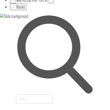
Odstęp liter
100
%
Reset