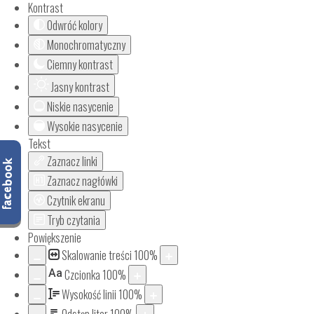
Kontrast
Odwróć kolory
Monochromatyczny
Ciemny kontrast
Jasny kontrast
Niskie nasycenie
Wysokie nasycenie
Tekst
Zaznacz linki
Zaznacz nagłówki
Czytnik ekranu
Tryb czytania
Powiększenie
Skalowanie treści
100
%
Aa
Czcionka
100
%
Wysokość linii
100
%