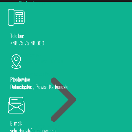
Wirtualny spacer
Telefon:
+48 75 75 48 900
Piechowice
Rokytnice nad Jizerou
Dla Inwestorów
Piechowice
Dolnośląskie , Powiat Karkonoski
E-mail:
Oferta Inwestycyjna
sekretariat@piechowice.pl