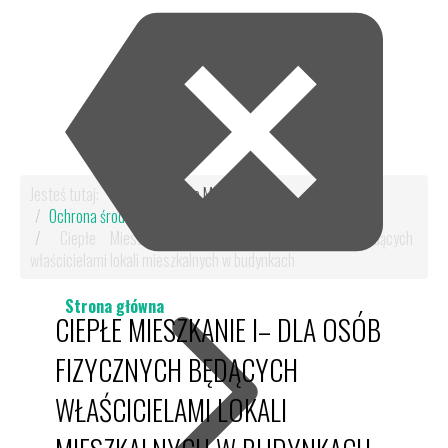
Jesteś tutaj:
Start
Dla Mieszkańca
Ochrona środowiska
Ciepłe Mieszkanie
Ciepłe Mieszkanie I– dla osób fizycznych będących
właścicielami lokali mieszkalnych w budynkach
Strona główna
CIEPŁE MIESZKANIE I– DLA OSÓB
FIZYCZNYCH BĘDĄCYCH
WŁAŚCICIELAMI LOKALI