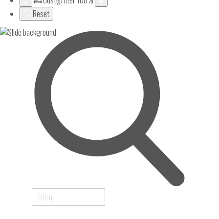
Odstęp liter
100
%
Reset