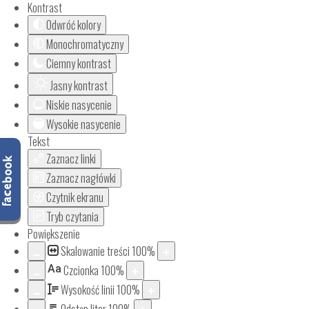
Kontrast
Odwróć kolory
Monochromatyczny
Ciemny kontrast
Jasny kontrast
Niskie nasycenie
Wysokie nasycenie
Tekst
Zaznacz linki
Zaznacz nagłówki
Czytnik ekranu
Tryb czytania
Powiększenie
Skalowanie treści
100
%
Aa
Czcionka
100
%
Wysokość linii
100
%