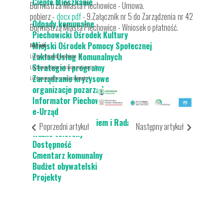
Ciepłe Mieszkanie
Burmistrza Miasta Piechowice - Umowa.
pobierz -
docx
pdf
- 9.Załącznik nr 5 do Zarządzenia nr 42
Odpady komunalne
Burmistrza Miasta Piechowice - Wniosek o płatność.
Piechowicki Ośrodek Kultury
Miejski Ośrodek Pomocy Społecznej
licznik
Zakład Usług Komunalnych
Liczba złożonych wniosków: 11
Strategie i programy
Liczba wniosków w trakcie realizacji: 5
Zarządzanie kryzysowe
Liczba wniosków zrealizowanych: 4
organizacje pozarządowe
Informator Piechowicki
e-Urząd
Kontakt z urzędnikiem i Radą Miasta / E-SESJA
Poprzedni artykuł
Następny artykuł
Ważne telefony
Dostępność
Cmentarz komunalny
Budżet obywatelski
Projekty