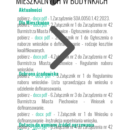
MIESZKALNYCH W BUDYNKACH
Aktualności
pobierz -
docx
pdf
- 1.Zarządzenie SOA.0050.1.42.2023.
Dla Mieszkańca
pobierz -
docx
pdf
- 2.Załącznik nr 1 do Zarządzenia nr 42
Burmistrza Miasta Piechowice - Ogłoszenie o naborze.
pobierz -
docx
pdf
- 3.Załącznik nr 1 do Ogłoszenia o
naborze wniosków o dofinansowanie - rodzaje kosztów
kwalifikowanych.
pobierz -
docx
pdf
- 4.Załącznik nr 2 do Zarządzenia nr 42
Burmistrza Miasta Piechowice - Regulamin naboru
wniosków.
Ochrona środowiska
pobierz -
docx
pdf
- 5.Załącznik nr 1 do Regulaminu
naboru wniosków- Lista sprawdzająca do wniosku o
udzielenie dofinansowania.
pobierz -
docx
pdf
- 6.Załącznik nr 3 do Zarządzenia nr 42
Burmistrza Miasta Piechowice - Wniosek o
dofinansowanie.
pobierz -
docx
pdf
- 7.Załącznik nr 1 do Wniosku o
dofinansowanie -Instrukcja wypełniania wniosku.
Dotacja do wymiany źródeł ogrzewania
pobierz -
docx
pdf
- 8.Załącznik nr 4 do Zarządzenia nr 42