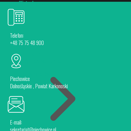
Wirtualny spacer
Telefon:
+48 75 75 48 900
Piechowice
Rokytnice nad Jizerou
Dla Inwestorów
Piechowice
Dolnośląskie , Powiat Karkonoski
E-mail:
Oferta Inwestycyjna
sekretariat@piechowice.pl