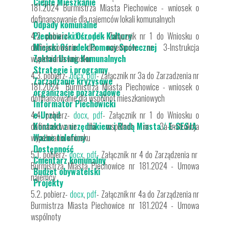
Ciepłe Mieszkanie
181.2024 Burmistrza Miasta Piechowice - wniosek o
dofinansowanie dla najemców lokali komunalnych
Odpady komunalne
4.2. pobierz-
Piechowicki Ośrodek Kultury
docx
,
pdf
- Załącznik nr 1 do Wniosku o
dofinansowanie dla najemców nr 3-Instrukcja
Miejski Ośrodek Pomocy Społecznej
wypełniania wniosku
Zakład Usług Komunalnych
Strategie i programy
4.3. pobierz-
docx
,
pdf
- Załącznik nr 3a do Zarzadzenia nr
Zarządzanie kryzysowe
181.2024 Burmistrza Miasta Piechowice - wniosek o
organizacje pozarządowe
dofinansowanie dla wspólnot mieszkaniowych
Informator Piechowicki
4.4. pobierz-
e-Urząd
docx
,
pdf
- Załącznik nr 1 do Wniosku o
dofinansowanie dla wspólnot nr 3a-Instrukcja
Kontakt z urzędnikiem i Radą Miasta / E-SESJA
wypełniania wniosku
Ważne telefony
Dostępność
5.1. pobierz-
docx
,
pdf
- Załącznik nr 4 do Zarządzenia nr
Cmentarz komunalny
Burmistrza Miasta Piechowice nr 181.2024 - Umowa
Budżet obywatelski
najemcy
Projekty
5.2. pobierz-
docx
,
pdf
- Załącznik nr 4a do Zarządzenia nr
Burmistrza Miasta Piechowice nr 181.2024 - Umowa
wspólnoty