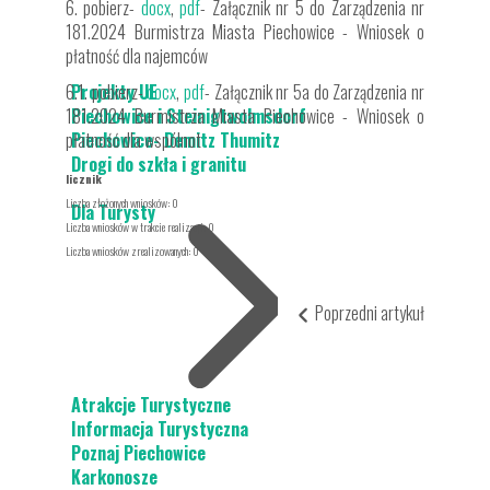
6. pobierz-
docx
,
pdf
- Załącznik nr 5 do Zarządzenia nr
181.2024 Burmistrza Miasta Piechowice - Wniosek o
płatność dla najemców
6.1. pobierz-
Projekty UE
docx
,
pdf
- Załącznik nr 5a do Zarządzenia nr
181.2024 Burmistrza Miasta Piechowice - Wniosek o
Piechowice i Steinigtwolmsdorf
płatność dla wspólnot
Piechowice- Demitz Thumitz
Drogi do szkła i granitu
licznik
Liczba złożonych wniosków: 0
Dla Turysty
Liczba wniosków w trakcie realizacji: 0
Liczba wniosków zrealizowanych: 0
Poprzedni artykuł
Atrakcje Turystyczne
Informacja Turystyczna
Poznaj Piechowice
Karkonosze