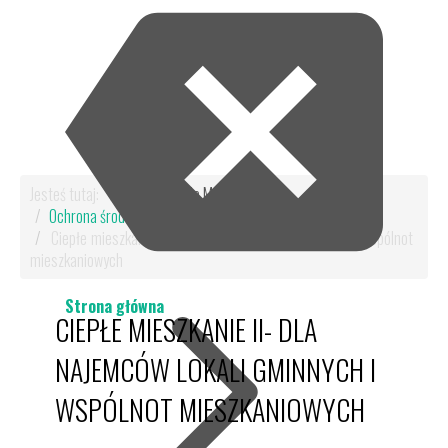
Jesteś tutaj:
Start
Dla Mieszkańca
Ochrona środowiska
Ciepłe Mieszkanie
Ciepłe mieszkanie II- dla najemców lokali gminnych i wspólnot
mieszkaniowych
Strona główna
CIEPŁE MIESZKANIE II- DLA
NAJEMCÓW LOKALI GMINNYCH I
WSPÓLNOT MIESZKANIOWYCH