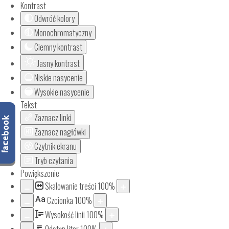
Kontrast
Odwróć kolory
Monochromatyczny
Ciemny kontrast
Jasny kontrast
Niskie nasycenie
Wysokie nasycenie
Tekst
Zaznacz linki
Zaznacz nagłówki
Czytnik ekranu
Tryb czytania
Powiększenie
Skalowanie treści
100
%
Aa
Czcionka
100
%
Wysokość linii
100
%