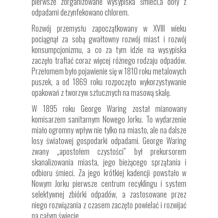
pierwsze zorganizowane wysypiska śmieci,a doły z
odpadami dezynfekowano chlorem.
Rozwój przemysłu zapoczątkowany w XVIII wieku
pociągnął za sobą gwałtowny rozwój miast i rozwój
konsumpcjonizmu, a co za tym idzie na wysypiska
zaczęło trafiać coraz więcej różnego rodzaju odpadów.
Przełomem było pojawienie się w 1810 roku metalowych
puszek, a od 1869 roku rozpoczęto wykorzystywanie
opakowań z tworzyw sztucznych na masową skalę.
W 1895 roku George Waring został mianowany
komisarzem sanitarnym Nowego Jorku. To wydarzenie
miało ogromny wpływ nie tylko na miasto, ale na dalsze
losy światowej gospodarki odpadami. George Waring
zwany „apostołem czystości” był prekursorem
skanalizowania miasta, jego bieżącego sprzątania i
odbioru śmieci. Za jego krótkiej kadencji powstało w
Nowym Jorku pierwsze centrum recyklingu i system
selektywnej zbiórki odpadów, a zastosowane przez
niego rozwiązania z czasem zaczęto powielać i rozwijać
na całym świecie.