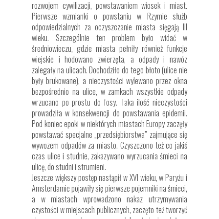
rozwojem cywilizacji, powstawaniem wiosek i miast.
Pierwsze wzmianki o powstaniu w Rzymie służb
odpowiedzialnych za oczyszczanie miasta sięgają III
wieku. Szczególnie ten problem było widać w
średniowieczu, gdzie miasta pełniły również funkcje
wiejskie i hodowano zwierzęta, a odpady i nawóz
zalegały na ulicach. Dochodziło do tego błoto (ulice nie
były brukowane), a nieczystości wylewano przez okna
bezpośrednio na ulice, w zamkach wszystkie odpady
wrzucano po prostu do fosy. Taka ilość nieczystości
prowadziła w konsekwencji do powstawania epidemii.
Pod koniec epoki w niektórych miastach Europy zaczęły
powstawać specjalne „przedsiębiorstwa” zajmujące się
wywozem odpadów za miasto. Czyszczono też co jakiś
czas ulice i studnie, zakazywano wyrzucania śmieci na
ulicę, do studni i strumieni.
Jeszcze większy postęp nastąpił w XVI wieku, w Paryżu i
Amsterdamie pojawiły się pierwsze pojemniki na śmieci,
a w miastach wprowadzono nakaz utrzymywania
czystości w miejscach publicznych, zaczęto też tworzyć