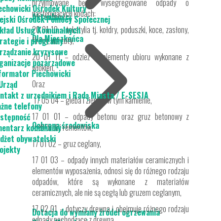
przyjmowane będą wysegregowane odpady o
echowicki Ośrodek Kultury
następujących kodach:
Aktualności
ejski Ośrodek Pomocy Społecznej
20 01 10 – tekstylia tj. kołdry, poduszki, koce, zasłony,
kład Usług Komunalnych
Dla Mieszkańca
firany, narzuty,
rategie i programy
rządzanie kryzysowe
20 01 11 – odzież tj. elementy ubioru wykonane z
ganizacje pozarządowe
włókien,
formator Piechowicki
Oraz
Urząd
ntakt z urzędnikiem i Radą Miasta / E-SESJA
17 05 04 – gleba i ziemia, w tym kamienie,
żne telefony
17 01 01 – odpady betonu oraz gruz betonowy z
stępność
Ochrona środowiska
rozbiórek i remontów,
entarz komunalny
dżet obywatelski
17 01 02 – gruz ceglany,
ojekty
17 01 03 – odpady innych materiałów ceramicznych i
elementów wyposażenia, odnosi się do różnego rodzaju
odpadów, które są wykonane z materiałów
ceramicznych, ale nie są cegłą lub gruzem ceglanym,
17 02 01 – dotyczy drewna i obejmuje różnego rodzaju
Dotacja do wymiany źródeł ogrzewania
odpady pochodzące z drewna,