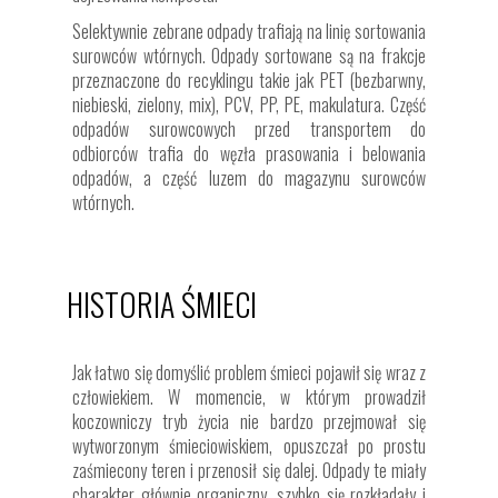
Selektywnie zebrane odpady trafiają na linię sortowania
surowców wtórnych. Odpady sortowane są na frakcje
przeznaczone do recyklingu takie jak PET (bezbarwny,
niebieski, zielony, mix), PCV, PP, PE, makulatura. Część
odpadów surowcowych przed transportem do
odbiorców trafia do węzła prasowania i belowania
odpadów, a część luzem do magazynu surowców
wtórnych.
HISTORIA ŚMIECI
Jak łatwo się domyślić problem śmieci pojawił się wraz z
człowiekiem. W momencie, w którym prowadził
koczowniczy tryb życia nie bardzo przejmował się
wytworzonym śmieciowiskiem, opuszczał po prostu
zaśmiecony teren i przenosił się dalej. Odpady te miały
charakter głównie organiczny, szybko się rozkładały i