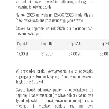
z regulaminu częstotliwość ich odbiorów, pod rygorem
nieważności oświadczenia.
Na rok 2026 uchwałą nr 125/XXI/2026 Rady Miasta
Piechowice ustalone zostały następujące stawki:
Stawki za pojemnik na rok 2026 dla nieruchomości
niezamieszkałych
Poj. 60 l
Poj. 110 l
Poj. 120 l
Poj. 24
17,00 zł
31,20 zł
34,00 zł
68,00 
W przypadku braku wywiązywania się z obowiązku
segregacji w Gminie Miejskiej Piechowice obowiązuje
trzykrotność stawki.
Częstotliwość odbiorów: papier – obowiązkowo co
najmniej 1 raz w miesiącu ( możliwe odbiory raz na dwa
tygodnie); szkło – obowiązkowo co najmniej 1 raz w
miesiącu ( możliwe odbiory raz na dwa