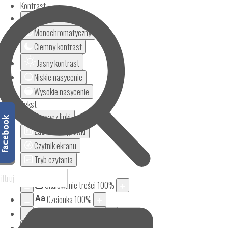
Kontrast
Odwróć kolory
Monochromatyczny
Ciemny kontrast
Jasny kontrast
Niskie nasycenie
Wysokie nasycenie
Tekst
Zaznacz linki
Zaznacz nagłówki
Czytnik ekranu
Tryb czytania
Powiększenie
Skalowanie treści
100
%
Aa
Czcionka
100
%
Wysokość linii
100
%