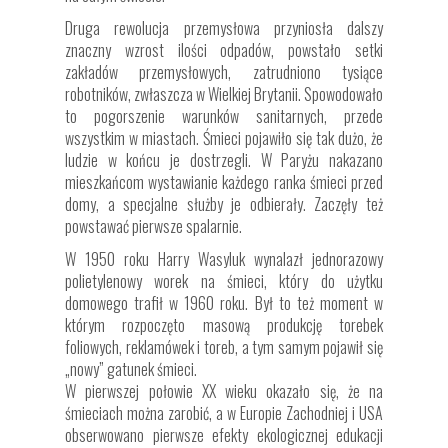
Druga rewolucja przemysłowa przyniosła dalszy
znaczny wzrost ilości odpadów, powstało setki
zakładów przemysłowych, zatrudniono tysiące
robotników, zwłaszcza w Wielkiej Brytanii. Spowodowało
to pogorszenie warunków sanitarnych, przede
wszystkim w miastach. Śmieci pojawiło się tak dużo, że
ludzie w końcu je dostrzegli. W Paryżu nakazano
mieszkańcom wystawianie każdego ranka śmieci przed
domy, a specjalne służby je odbierały. Zaczęły też
powstawać pierwsze spalarnie.
W 1950 roku Harry Wasyluk wynalazł jednorazowy
polietylenowy worek na śmieci, który do użytku
domowego trafił w 1960 roku. Był to też moment w
którym rozpoczęto masową produkcję torebek
foliowych, reklamówek i toreb, a tym samym pojawił się
„nowy” gatunek śmieci.
W pierwszej połowie XX wieku okazało się, że na
śmieciach można zarobić, a w Europie Zachodniej i USA
obserwowano pierwsze efekty ekologicznej edukacji