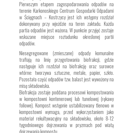
Pierwszym etapem zagospodarowania odpadów na
terenie Karkonoskiego Centrum Gospodarki Odpadami
w Ścięgnach – Kostrzycy jest ich wstępny rozdział
dokonywany przy wjeździe na teren zakładu. Każda
partia odpadów jest ważona. W punkcie przyjęć zostaje
wskazane miejsce rozładunku określonej partii
odpadów.
Niesegregowane (zmieszane) odpady komunalne
trafiają na linię przygotowania biofrakcji, gdzie
następuje ich rozdział na biofrakcję oraz surowce
wtórne: tworzywa sztuczne, metale, papier, szkło.
Pozostała część odpadów tzw. balast jest wywożony na
misę składowiska.
Biofrakcja zostaje poddana procesowi kompostowania
w kompostowni kontenerowej lub tunelowej (rękawy
foliowe). Kompost wstępnie ustabilizowany tlenowo w
kompostowni wymaga, przed wykorzystaniem jako
materiał rekultywacyjny na składowisku, około 8-12
tygodniowego dojrzewania w pryzmach pod wiatą
dojrzewania kompostu.