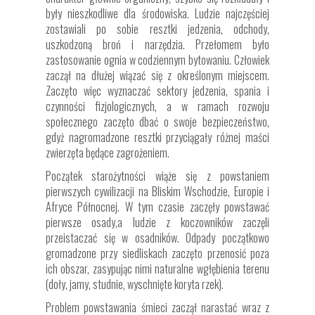
były nieszkodliwe dla środowiska. Ludzie najczęściej
zostawiali po sobie resztki jedzenia, odchody,
uszkodzoną broń i narzędzia. Przełomem było
zastosowanie ognia w codziennym bytowaniu. Człowiek
zaczął na dłużej wiązać się z określonym miejscem.
Zaczęto więc wyznaczać sektory jedzenia, spania i
czynności fizjologicznych, a w ramach rozwoju
społecznego zaczęto dbać o swoje bezpieczeństwo,
gdyż nagromadzone resztki przyciągały różnej maści
zwierzęta będące zagrożeniem.
Początek starożytności wiąże się z powstaniem
pierwszych cywilizacji na Bliskim Wschodzie, Europie i
Afryce Północnej. W tym czasie zaczęły powstawać
pierwsze osady,a ludzie z koczowników zaczęli
przeistaczać się w osadników. Odpady początkowo
gromadzone przy siedliskach zaczęto przenosić poza
ich obszar, zasypując nimi naturalne wgłębienia terenu
(doły, jamy, studnie, wyschnięte koryta rzek).
Problem powstawania śmieci zaczął narastać wraz z