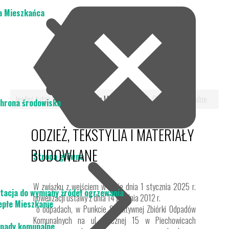
a Mieszkańca
Jesteś tutaj:
Start
Dla Mieszkańca
Odpady komunalne
hrona środowiska
ODZIEŻ, TEKSTYLIA I MATERIAŁY
BUDOWLANE
Strona główna
W związku z wejściem w życie dnia 1 stycznia 2025 r.
tacja do wymiany źródeł ogrzewania
nowelizacji ustawy z dnia 14 grudnia 2012 r.
epłe Mieszkanie
o odpadach, w Punkcie Selektywnej Zbiórki Odpadów
Komunalnych na ul. Bocznej 15 w Piechowicach
pady komunalne