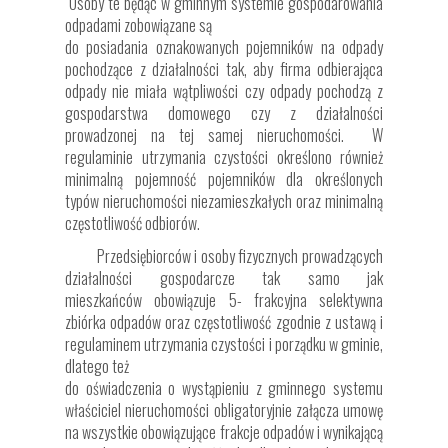
Osoby te będąc w gminnym systemie gospodarowania
odpadami zobowiązane są
do posiadania oznakowanych pojemników na odpady
pochodzące z działalności tak, aby firma odbierająca
odpady nie miała wątpliwości czy odpady pochodzą z
gospodarstwa domowego czy z działalności
prowadzonej na tej samej nieruchomości. W
regulaminie utrzymania czystości określono również
minimalną pojemność pojemników dla określonych
typów nieruchomości niezamieszkałych oraz minimalną
częstotliwość odbiorów.
Przedsiębiorców i osoby fizycznych prowadzących
działalności gospodarcze tak samo jak
mieszkańców obowiązuje 5- frakcyjna selektywna
zbiórka odpadów oraz częstotliwość zgodnie z ustawą i
regulaminem utrzymania czystości i porządku w gminie,
dlatego też
do oświadczenia o wystąpieniu z gminnego systemu
właściciel nieruchomości obligatoryjnie załącza umowę
na wszystkie obowiązujące frakcje odpadów i wynikającą