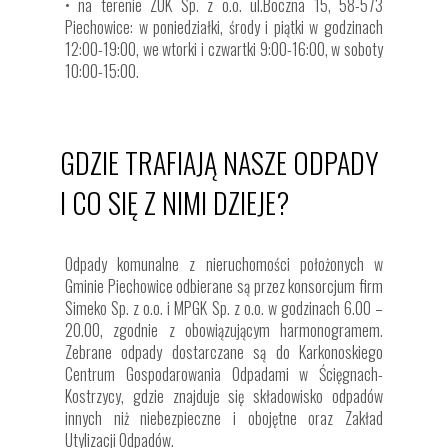
• na terenie ZUK Sp. z o.o. ul.Boczna 15, 58-573
Piechowice: w poniedziałki, środy i piątki w godzinach
12:00-19:00, we wtorki i czwartki 9:00-16:00, w soboty
10:00-15:00.
GDZIE TRAFIAJĄ NASZE ODPADY
I CO SIĘ Z NIMI DZIEJE?
Odpady komunalne z nieruchomości położonych w
Gminie Piechowice odbierane są przez konsorcjum firm
Simeko Sp. z o.o. i MPGK Sp. z o.o. w godzinach 6.00 –
20.00, zgodnie z obowiązującym harmonogramem.
Zebrane odpady dostarczane są do Karkonoskiego
Centrum Gospodarowania Odpadami w Ścięgnach-
Kostrzycy, gdzie znajduje się składowisko odpadów
innych niż niebezpieczne i obojętne oraz Zakład
Utylizacji Odpadów.