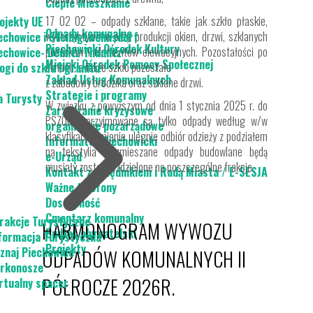
Ciepłe Mieszkanie
17 02 02 – odpady szklane, takie jak szkło płaskie,
ojekty UE
Odpady komunalne
wykorzystywane przy produkcji okien, drzwi, szklanych
echowice i Steinigtwolmsdorf
Piechowicki Ośrodek Kultury
pustaków i elementów elewacyjnych. Pozostałości po
echowice- Demitz Thumitz
Miejski Ośrodek Pomocy Społecznej
oknach, a także szkło pozostałe
ogi do szkła i granitu
Zakład Usług Komunalnych
z zabudowy brodzika oraz szklane drzwi.
Strategie i programy
a Turysty
W związku z powyższym od dnia 1 stycznia 2025 r. do
Zarządzanie kryzysowe
PSZOK-u przyjmowane są tylko odpady według w/w
organizacje pozarządowe
klasyfikacji. Zmianie ulegnie odbiór odzieży z podziałem
Informator Piechowicki
na tekstylia a zmieszane odpady budowlane będą
e-Urząd
musiały zostać rozdzielone na poszczególne frakcje.
Kontakt z urzędnikiem i Radą Miasta / E-SESJA
Ważne telefony
Dostępność
Cmentarz komunalny
rakcje Turystyczne
HARMONOGRAM WYWOZU
Budżet obywatelski
formacja Turystyczna
Projekty
znaj Piechowice
ODPADÓW KOMUNALNYCH II
rkonosze
PÓŁROCZE 2026R.
rtualny spacer