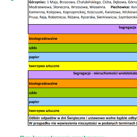
Wirtualny spacer
Piechowice
Rokytnice nad Jizerou
Dla Inwestorów
Oferta Inwestycyjna