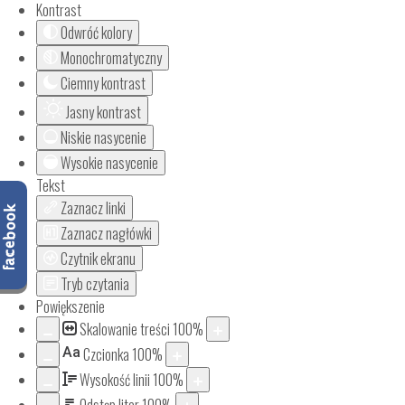
Kontrast
Odwróć kolory
Monochromatyczny
Ciemny kontrast
Jasny kontrast
Niskie nasycenie
Wysokie nasycenie
Tekst
Zaznacz linki
Zaznacz nagłówki
Czytnik ekranu
Tryb czytania
Powiększenie
Skalowanie treści
100
%
Aa
Czcionka
100
%
Wysokość linii
100
%