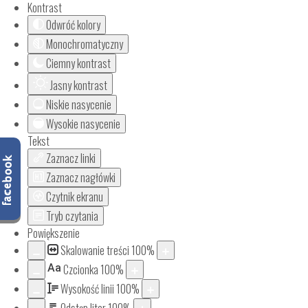
Kontrast
Odwróć kolory
Monochromatyczny
Ciemny kontrast
Jasny kontrast
Niskie nasycenie
Wysokie nasycenie
Tekst
Zaznacz linki
Zaznacz nagłówki
Czytnik ekranu
Tryb czytania
Powiększenie
Skalowanie treści
100
%
Aa
Czcionka
100
%
Wysokość linii
100
%