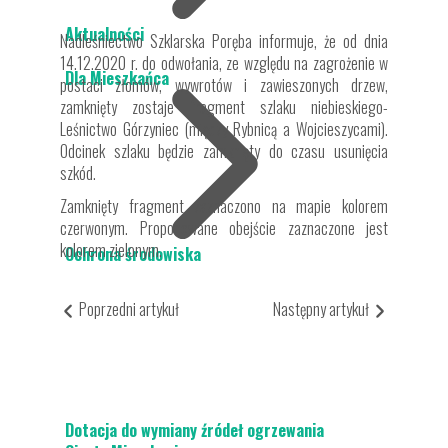
Aktualności
Nadleśniectwo Szklarska Poręba informuje, że od dnia
14.12.2020 r. do odwołania, ze względu na zagrożenie w
Dla Mieszkańca
postaci złomów, wywrotów i zawieszonych drzew,
zamknięty zostaje fragment szlaku niebieskiego-
Leśnictwo Górzyniec (między Rybnicą a Wojcieszycami).
Odcinek szlaku będzie zamknięty do czasu usunięcia
szkód.
Zamknięty fragment zaznaczono na mapie kolorem
czerwonym. Proponowane obejście zaznaczone jest
kolorem zielonym.
Ochrona środowiska
Poprzedni artykuł
Następny artykuł
Dotacja do wymiany źródeł ogrzewania