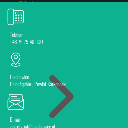
Wirtualny spacer
Telefon:
+48 75 75 48 900
Piechowice
Rokytnice nad Jizerou
Dla Inwestorów
Piechowice
Dolnośląskie , Powiat Karkonoski
E-mail:
Oferta Inwestycyjna
sekretariat@piechowice.pl