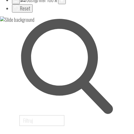
Odstęp liter
100
%
Reset