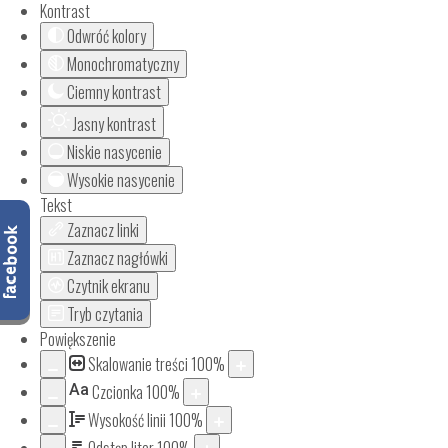
Kontrast
Odwróć kolory
Monochromatyczny
Ciemny kontrast
Jasny kontrast
Niskie nasycenie
Wysokie nasycenie
Tekst
Zaznacz linki
Zaznacz nagłówki
Czytnik ekranu
Tryb czytania
Powiększenie
Skalowanie treści
100
%
Aa
Czcionka
100
%
Wysokość linii
100
%