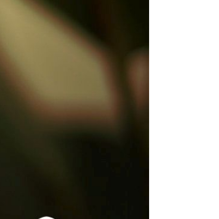
jekty UE
chowice i Steinigtwolmsdorf
chowice- Demitz Thumitz
gi do szkła i granitu
 Turysty