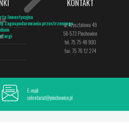
NKI
KONTAKT
rta Inwestycyjna
.pl
ny Zagospodarowania przestrzennego
ul. Kryształowa 49
dium
58-573 Piechowice
pl
etargi
tel. 75 75 48 900
fax. 75 76 12 274
E-mail:
sekretariat@piechowice.pl