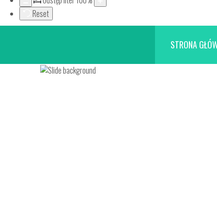
Odstęp liter
100
%
Reset
STRONA GŁÓ