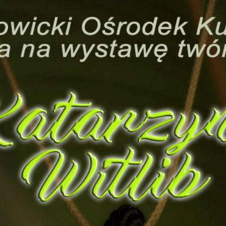
Akt
Dla
Och