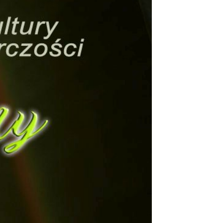
ualności
 Mieszkańca
rona środowiska