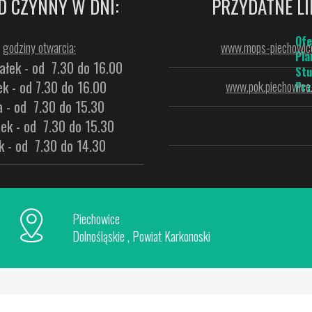
D CZYNNY W DNI:
PRZYDATNE LI
Ofe
godziny otwarcia:
www.mops-piechowice
Pla
ałek - od 7.30 do 16.00
Stu
k - od 7.30 do 16.00
www.pok.piechowice.
Prz
a - od 7.30 do 15.30
ek - od 7.30 do 15.30
k - od 7.30 do 14.30
Piechowice
Dolnośląskie , Powiat Karkonoski