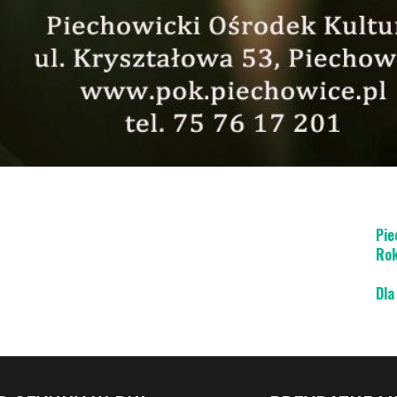
Atr
Inf
Poz
Kar
Wir
Pie
Rok
Dla