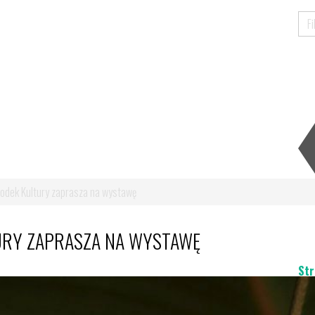
rodek Kultury zaprasza na wystawę
URY ZAPRASZA NA WYSTAWĘ
Str