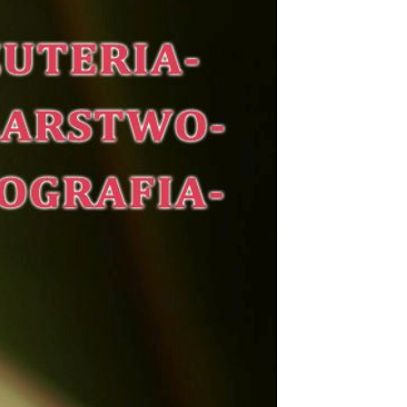
acja do wymiany źródeł ogrzewania
płe Mieszkanie
ady komunalne
chowicki Ośrodek Kultury
jski Ośrodek Pomocy Społecznej
ład Usług Komunalnych
ategie i programy
ządzanie kryzysowe
anizacje pozarządowe
ormator Piechowicki
rząd
takt z urzędnikiem i Radą Miasta / E-SESJA
ne telefony
tępność
ntarz komunalny
żet obywatelski
jekty