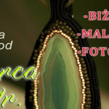
Dot
Cie
Odp
Pie
Mie
Zak
Str
Zar
org
Inf
e-U
Kon
Waż
Dos
Cme
Bud
Pro