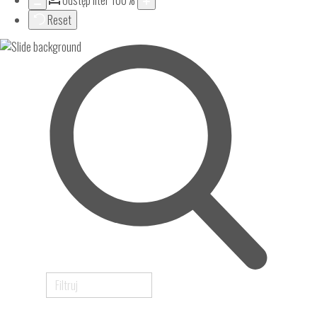
Odstęp liter
100
%
Reset