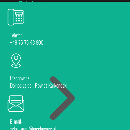
Wirtualny spacer
Telefon:
+48 75 75 48 900
Piechowice
Rokytnice nad Jizerou
Dla Inwestorów
Piechowice
Dolnośląskie , Powiat Karkonoski
E-mail:
Oferta Inwestycyjna
sekretariat@piechowice.pl