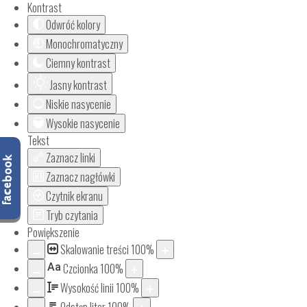
Kontrast
Odwróć kolory
Monochromatyczny
Ciemny kontrast
Jasny kontrast
Niskie nasycenie
Wysokie nasycenie
Tekst
Zaznacz linki
Zaznacz nagłówki
Czytnik ekranu
Tryb czytania
Powiększenie
Skalowanie treści
100
%
Aa
Czcionka
100
%
Wysokość linii
100
%