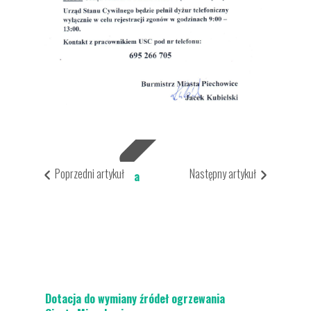
Aktualności
Dla Mieszkańca
Poprzedni artykuł
Następny artykuł
Ochrona środowiska
Dotacja do wymiany źródeł ogrzewania