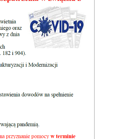
ualności
 Mieszkańca
rona środowiska