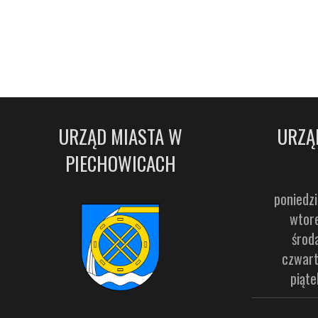
URZĄD MIASTA W
URZĄ
PIECHOWICACH
poniedzi
wtore
środ
czwart
piąte