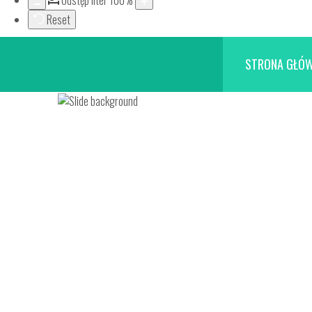
Odstęp liter
100
%
Reset
STRONA GŁÓ