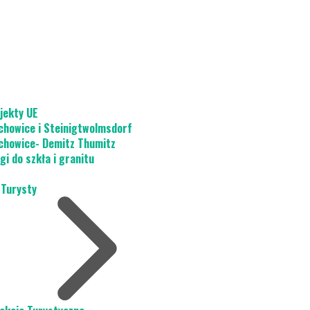
jekty UE
chowice i Steinigtwolmsdorf
chowice- Demitz Thumitz
gi do szkła i granitu
 Turysty