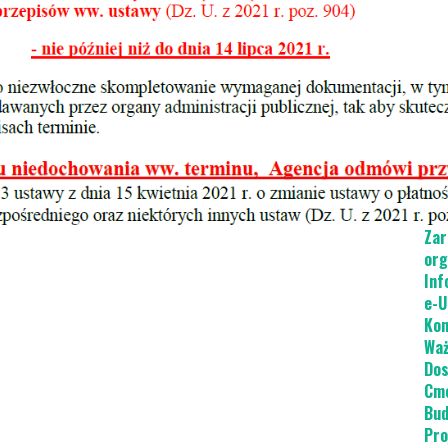
Dot
Cie
Odp
Pie
Mie
Zak
Str
Zar
org
Inf
e-U
Kon
Waż
Dos
Cme
Bud
Pro