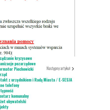
acja do wymiany źródeł ogrzewania
płe Mieszkanie
ady komunalne
chowicki Ośrodek Kultury
jski Ośrodek Pomocy Społecznej
ład Usług Komunalnych
ategie i programy
ządzanie kryzysowe
anizacje pozarządowe
Następny artykuł
ormator Piechowicki
rząd
takt z urzędnikiem i Radą Miasta / E-SESJA
ne telefony
tępność
ntarz komunalny
żet obywatelski
jekty