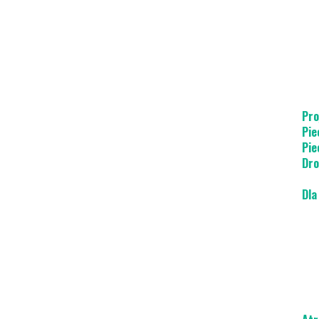
Pro
Pie
Pie
Dro
Dla