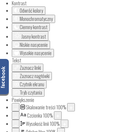
Kontrast
Odwróć kolory
Monochromatyczny
Ciemny kontrast
Jasny kontrast
Niskie nasycenie
Wysokie nasycenie
Tekst
Zaznacz linki
Zaznacz nagłówki
Czytnik ekranu
Tryb czytania
Powiększenie
Skalowanie treści
100
%
Aa
Czcionka
100
%
Wysokość linii
100
%