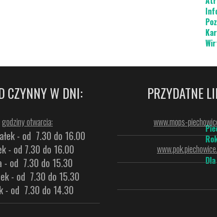
Atr
Inf
Poz
Kar
Wir
D CZYNNY W DNI:
PRZYDATNE LI
godziny otwarcia:
www.mops-piechowice
Pie
ałek - od 7.30 do 16.00
Rok
k - od 7.30 do 16.00
www.pok.piechowice.
Dla
a - od 7.30 do 15.30
ek - od 7.30 do 15.30
k - od 7.30 do 14.30