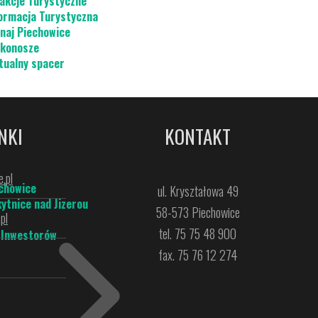
akcje Turystyczne
ormacja Turystyczna
naj Piechowice
konosze
tualny spacer
NKI
KONTAKT
.pl
chowice
ul. Kryształowa 49
ytnice nad Jizerou
58-573 Piechowice
pl
tel. 75 75 48 900
 Inwestorów
fax. 75 76 12 274