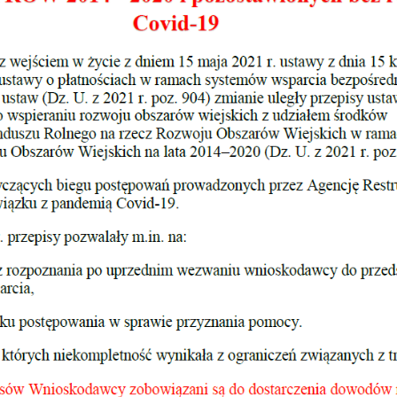
Akt
Dla
Och