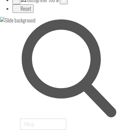
Odstęp liter
100
%
Reset