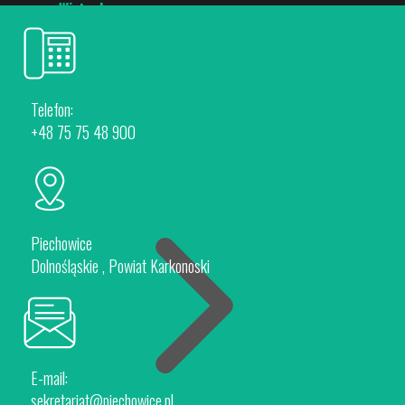
Wirtualny spacer
Telefon:
+48 75 75 48 900
Piechowice
Rokytnice nad Jizerou
Dla Inwestorów
Piechowice
Dolnośląskie , Powiat Karkonoski
E-mail:
Oferta Inwestycyjna
sekretariat@piechowice.pl