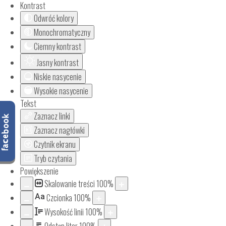
Kontrast
Odwróć kolory
Monochromatyczny
Ciemny kontrast
Jasny kontrast
Niskie nasycenie
Wysokie nasycenie
Tekst
Zaznacz linki
Zaznacz nagłówki
Czytnik ekranu
Tryb czytania
Powiększenie
Skalowanie treści
100
%
Aa
Czcionka
100
%
Wysokość linii
100
%