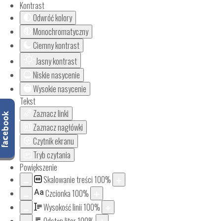
Kontrast
Odwróć kolory
Monochromatyczny
Ciemny kontrast
Jasny kontrast
Niskie nasycenie
Wysokie nasycenie
Tekst
Zaznacz linki
Zaznacz nagłówki
Czytnik ekranu
Tryb czytania
Powiększenie
Skalowanie treści
100
%
Aa
Czcionka
100
%
Wysokość linii
100
%