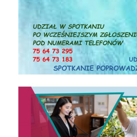
Ciepłe Mieszkanie
Odpady komunalne
Piechowicki Ośrodek Kultury
Miejski Ośrodek Pomocy Społecznej
Zakład Usług Komunalnych
Strategie i programy
Zarządzanie kryzysowe
organizacje pozarządowe
Informator Piechowicki
e-Urząd
Kontakt z urzędnikiem i Radą Miasta / E-SESJA
Ważne telefony
Dostępność
Cmentarz komunalny
Budżet obywatelski
Projekty