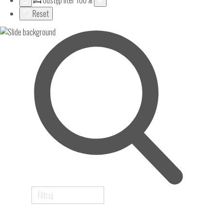
Odstęp liter
100
%
Reset