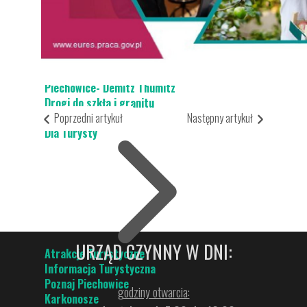
Projekty UE
Piechowice i Steinigtwolmsdorf
Piechowice- Demitz Thumitz
Drogi do szkła i granitu
Poprzedni artykuł
Następny artykuł
Dla Turysty
URZĄD CZYNNY W DNI:
Atrakcje Turystyczne
Informacja Turystyczna
Poznaj Piechowice
godziny otwarcia:
Karkonosze