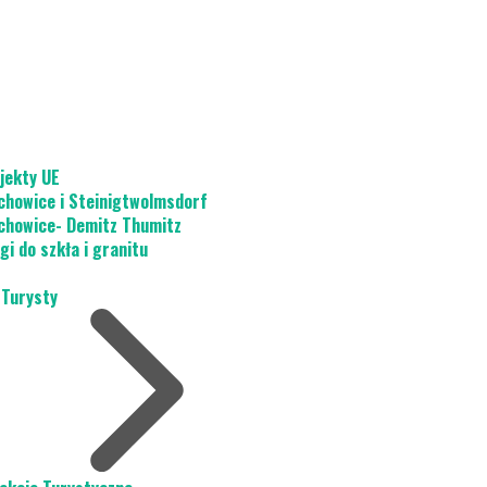
jekty UE
chowice i Steinigtwolmsdorf
chowice- Demitz Thumitz
gi do szkła i granitu
 Turysty