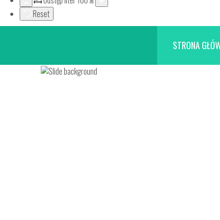
Odstęp liter
100
%
Reset
STRONA GŁÓ