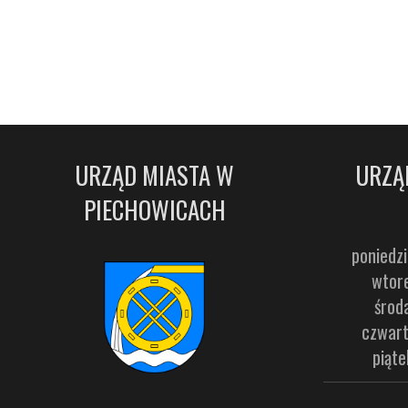
URZĄD MIASTA W
URZĄ
PIECHOWICACH
poniedzi
wtore
środ
czwart
piąte