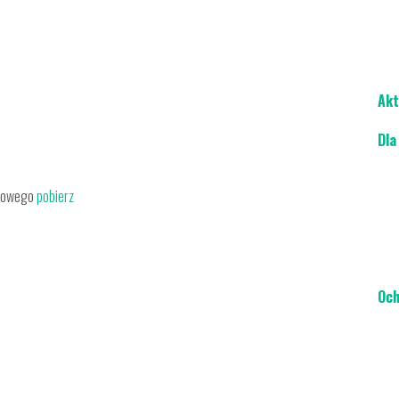
Akt
Dla
rtowego
pobierz
Och