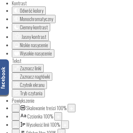
Kontrast
Odwróć kolory
Monochromatyczny
Ciemny kontrast
Jasny kontrast
Niskie nasycenie
Wysokie nasycenie
Tekst
Zaznacz linki
Zaznacz nagłówki
Czytnik ekranu
Tryb czytania
Powiększenie
Skalowanie treści
100
%
Aa
Czcionka
100
%
Wysokość linii
100
%