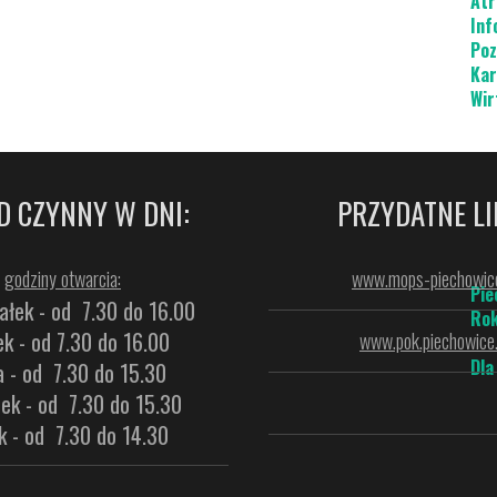
Atr
Inf
Poz
Kar
Wir
D CZYNNY W DNI:
PRZYDATNE LI
godziny otwarcia:
www.mops-piechowice
Pie
ałek - od 7.30 do 16.00
Rok
k - od 7.30 do 16.00
www.pok.piechowice.
Dla
a - od 7.30 do 15.30
ek - od 7.30 do 15.30
k - od 7.30 do 14.30