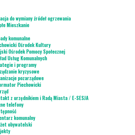
acja do wymiany źródeł ogrzewania
płe Mieszkanie
ady komunalne
chowicki Ośrodek Kultury
jski Ośrodek Pomocy Społecznej
ład Usług Komunalnych
ategie i programy
ządzanie kryzysowe
anizacje pozarządowe
ormator Piechowicki
rząd
takt z urzędnikiem i Radą Miasta / E-SESJA
ne telefony
tępność
ntarz komunalny
żet obywatelski
jekty