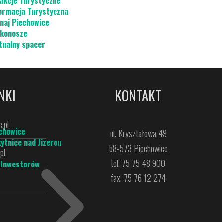
akcje Turystyczne
ormacja Turystyczna
naj Piechowice
konosze
tualny spacer
NKI
KONTAKT
.pl
chowice
ul. Kryształowa 49
ytnice nad Jizerou
58-573 Piechowice
pl
tel. 75 75 48 900
 Inwestorów
fax. 75 76 12 274