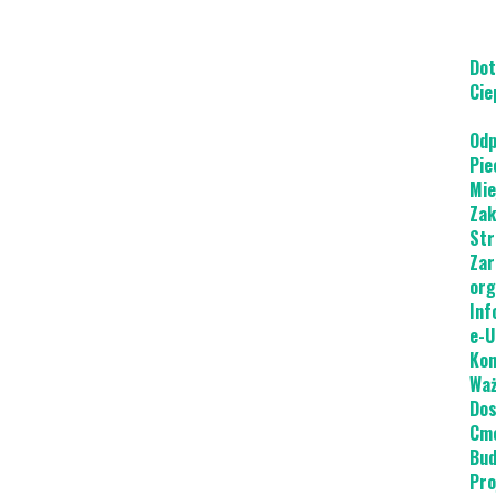
Dot
Cie
Odp
Pie
Mie
Zak
Str
Zar
org
Inf
e-U
Kon
Waż
Dos
Cme
Bud
Pro