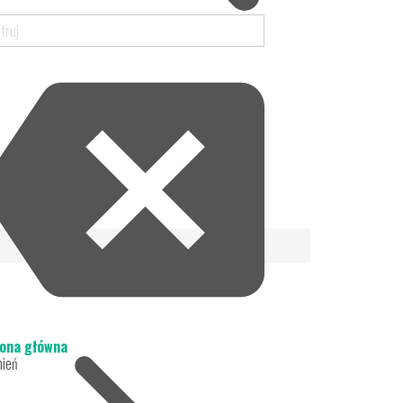
ona główna
nień