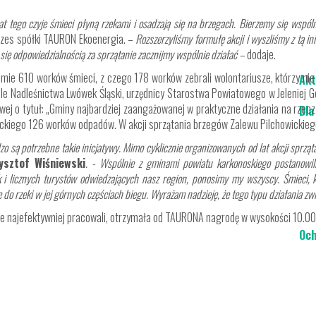
 tego czyje śmieci płyną rzekami i osadzają się na brzegach. Bierzemy się wspól
zes spółki TAURON Ekoenergia. –
Rozszerzyliśmy formułę akcji i wyszliśmy z tą 
 się odpowiedzialnością za sprzątanie zacznijmy wspólnie działać –
dodaje.
sumie 610 worków śmieci, z czego 178 worków zebrali wolontariusze, którzy nie
Akt
e Nadleśnictwa Lwówek Śląski, urzędnicy Starostwa Powiatowego w Jeleniej G
wej o tytuł: „Gminy najbardziej zaangażowanej w praktyczne działania na rzec
Dla
wickiego 126 worków odpadów. W akcji sprzątania brzegów Zalewu Pilchowickie
dzo są potrzebne takie inicjatywy. Mimo cyklicznie organizowanych od lat akcji spr
ysztof Wiśniewski
. - Wspólnie z gminami powiatu karkonoskiego postanowil
k i licznych turystów odwiedzających nasz region, ponosimy my wszyscy. Śmieci,
e do rzeki w jej górnych częściach biegu. Wyrażam nadzieję, że tego typu działania 
le najefektywniej pracowali, otrzymała od TAURONA nagrodę w wysokości 10.00
Och