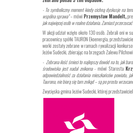
zebrano ponad 5 ton odpadów.
- To symboliczny moment kiedy cichną dyskusje na temat
wspólna sprawa”
– mówi
Przemysław Mandelt,
pre
jak najwięcej osób w realne działania. Zamiast przerzucać
W akcji udział wzięło około 130 osób. Zebrali oni w 
pracownicy spółki TAURON Ekoenergia, przedstawiciel
worki zostały zebrane w ramach rywalizacji konkurso
Jeżów Sudecki, zbierając na brzegach Zalewu Pilcho
- Zebrana ilość śmieci to najlepszy dowód na to, jak bar
środowiska jest nadal znikoma
- mówi Starosta
Krz
odpowiedzialność za działania mieszkańców powiatu, ja
Taurona, nie biorą się tam znikąd – są po prostu wrzucan
Zwycięska gmina Jeżów Sudecki, której przedstawicie
.