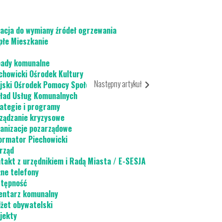
acja do wymiany źródeł ogrzewania
płe Mieszkanie
ady komunalne
chowicki Ośrodek Kultury
Następny artykuł
jski Ośrodek Pomocy Społecznej
ład Usług Komunalnych
ategie i programy
ządzanie kryzysowe
anizacje pozarządowe
ormator Piechowicki
rząd
takt z urzędnikiem i Radą Miasta / E-SESJA
ne telefony
tępność
ntarz komunalny
żet obywatelski
jekty