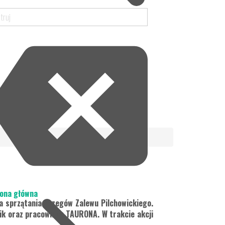
ona główna
a sprzątania brzegów Zalewu Pilchowickiego.
nik oraz pracownicy TAURONA. W trakcie akcji