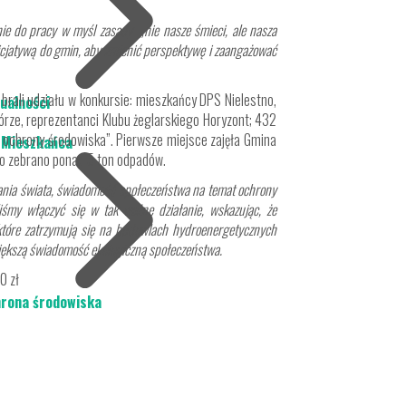
nie do pracy w myśl zasady „nie nasze śmieci, ale nasza
inicjatywą do gmin, aby zmienić perspektywę i zaangażować
 brali udziału w konkursie: mieszkańcy DPS Nielestno,
ualności
órze, reprezentanci Klubu żeglarskiego Horyzont; 432
z ochrony środowiska”. Pierwsze miejsce zajęła Gmina
 Mieszkańca
go zebrano ponad 5 ton odpadów.
zątania świata, świadomość społeczeństwa na temat ochrony
iśmy włączyć się w tak ważne działanie, wskazując, że
 które zatrzymują się na budowlach hydroenergetycznych
zwiększą świadomość ekologiczną społeczeństwa.
0 zł
rona środowiska