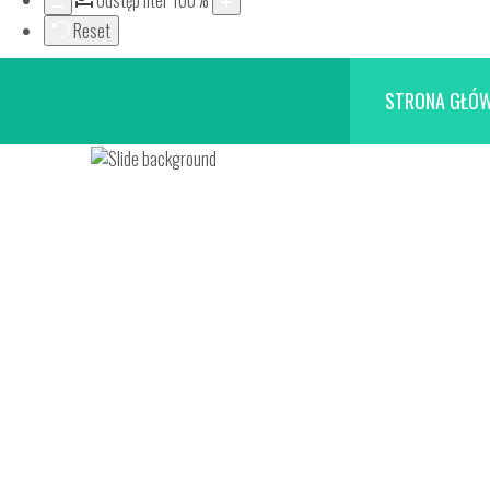
Odstęp liter
100
%
Reset
STRONA GŁÓ