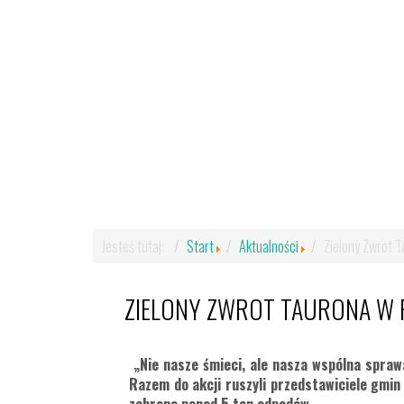
Jesteś tutaj:
Start
Aktualności
Zielony Zwrot 
ZIELONY ZWROT TAURONA W 
„Nie nasze śmieci, ale nasza wspólna spraw
Razem do akcji ruszyli przedstawiciele gmin