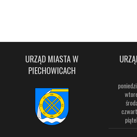
URZĄD MIASTA W
URZĄ
PIECHOWICACH
poniedzi
wtore
środ
czwart
piąte