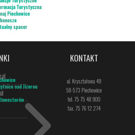
akcje Turystyczne
ormacja Turystyczna
naj Piechowice
konosze
tualny spacer
NKI
KONTAKT
.pl
chowice
ul. Kryształowa 49
ytnice nad Jizerou
58-573 Piechowice
pl
tel. 75 75 48 900
 Inwestorów
fax. 75 76 12 274