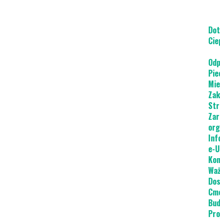
Dot
Cie
Odp
Pie
Mie
Zak
Str
Zar
org
Inf
e-U
Kon
Waż
Dos
Cme
Bud
Pro