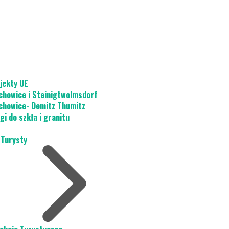
jekty UE
chowice i Steinigtwolmsdorf
chowice- Demitz Thumitz
gi do szkła i granitu
 Turysty