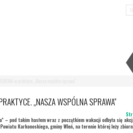
TAURONA w praktyce. „Nasza wspólna sprawa”
PRAKTYCE. „NASZA WSPÓLNA SPRAWA”
Str
a” – pod takim hasłem wraz z początkiem wakacji odbyła się akcj
 Powiatu Karkonoskiego, gminy Wleń, na terenie której leży zbior