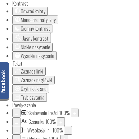
Kontrast
Odwróć kolory
Monochromatyczny
Ciemny kontrast
Jasny kontrast
Niskie nasycenie
Wysokie nasycenie
Tekst
Zaznacz linki
Zaznacz nagłówki
Czytnik ekranu
Tryb czytania
Powiększenie
Skalowanie treści
100
%
Aa
Czcionka
100
%
Wysokość linii
100
%