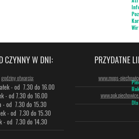
Atr
Inf
Poz
Kar
Wir
D CZYNNY W DNI:
PRZYDATNE LI
godziny otwarcia:
www.mops-piechowice
Pie
ałek - od 7.30 do 16.00
Rok
k - od 7.30 do 16.00
www.pok.piechowice.
Dla
a - od 7.30 do 15.30
ek - od 7.30 do 15.30
k - od 7.30 do 14.30