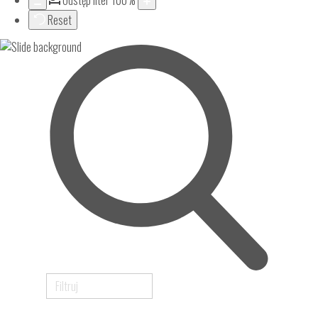
Odstęp liter
100
%
Reset