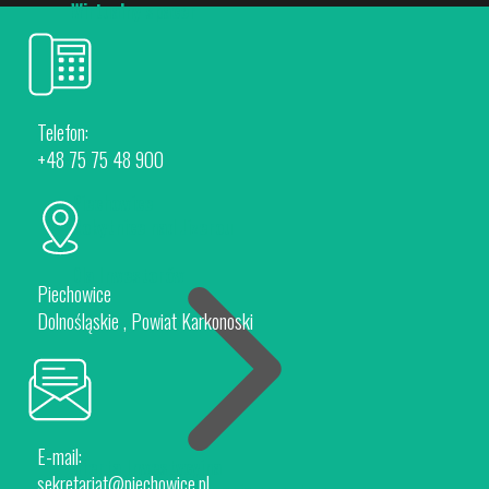
Wirtualny spacer
Telefon:
+48 75 75 48 900
Piechowice
Rokytnice nad Jizerou
Dla Inwestorów
Piechowice
Dolnośląskie , Powiat Karkonoski
E-mail:
Oferta Inwestycyjna
sekretariat@piechowice.pl