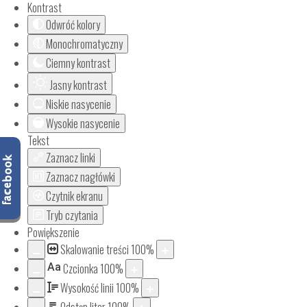
Kontrast
Odwróć kolory
Monochromatyczny
Ciemny kontrast
Jasny kontrast
Niskie nasycenie
Wysokie nasycenie
Tekst
Zaznacz linki
Zaznacz nagłówki
Czytnik ekranu
Tryb czytania
Powiększenie
Skalowanie treści
100
%
Aa
Czcionka
100
%
Wysokość linii
100
%