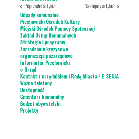
Ciepłe Mieszkanie
Poprzedni artykuł
Następny artykuł
Odpady komunalne
Piechowicki Ośrodek Kultury
Miejski Ośrodek Pomocy Społecznej
Zakład Usług Komunalnych
Strategie i programy
Zarządzanie kryzysowe
organizacje pozarządowe
Informator Piechowicki
e-Urząd
Kontakt z urzędnikiem i Radą Miasta / E-SESJA
Ważne telefony
Dostępność
Cmentarz komunalny
Budżet obywatelski
Projekty