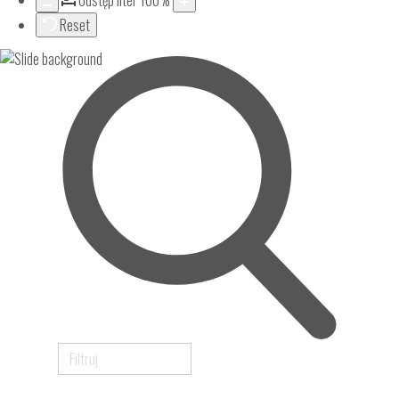
Odstęp liter
100
%
Reset