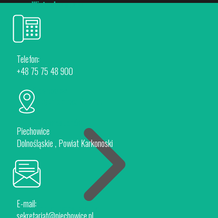
Wirtualny spacer
Telefon:
+48 75 75 48 900
Piechowice
Rokytnice nad Jizerou
Dla Inwestorów
Piechowice
Dolnośląskie , Powiat Karkonoski
E-mail:
Oferta Inwestycyjna
sekretariat@piechowice.pl