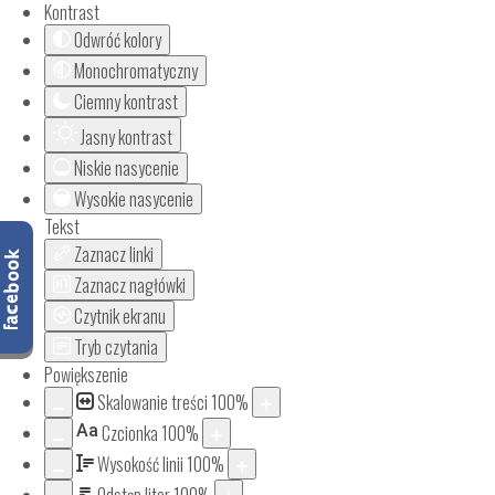
Kontrast
Odwróć kolory
Monochromatyczny
Ciemny kontrast
Jasny kontrast
Niskie nasycenie
Wysokie nasycenie
Tekst
Zaznacz linki
Zaznacz nagłówki
Czytnik ekranu
Tryb czytania
Powiększenie
Skalowanie treści
100
%
Aa
Czcionka
100
%
Wysokość linii
100
%