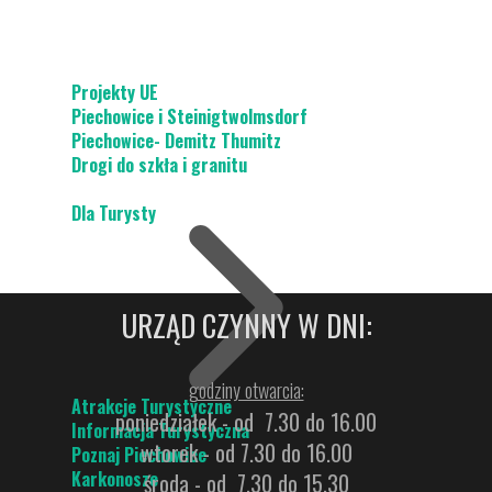
Projekty UE
Piechowice i Steinigtwolmsdorf
Piechowice- Demitz Thumitz
Drogi do szkła i granitu
Dla Turysty
URZĄD CZYNNY W DNI:
godziny otwarcia:
Atrakcje Turystyczne
poniedziałek - od 7.30 do 16.00
Informacja Turystyczna
wtorek - od 7.30 do 16.00
Poznaj Piechowice
Karkonosze
środa - od 7.30 do 15.30