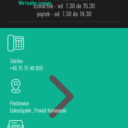
Wirtualny spacer
czwartek - od 7.30 do 15.30
piątek - od 7.30 do 14.30
Piechowice
Rokytnice nad Jizerou
Telefon:
+48 75 75 48 900
Dla Inwestorów
Piechowice
Dolnośląskie , Powiat Karkonoski
Oferta Inwestycyjna