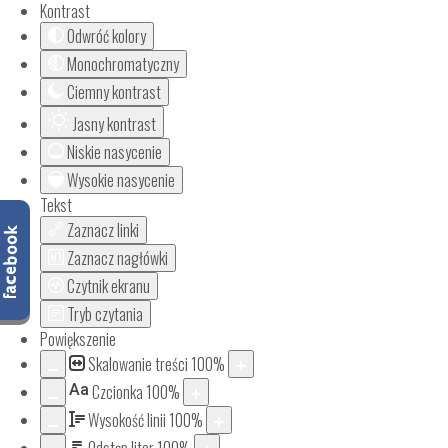
Kontrast
Odwróć kolory
Monochromatyczny
Ciemny kontrast
Jasny kontrast
Niskie nasycenie
Wysokie nasycenie
Tekst
Zaznacz linki
Zaznacz nagłówki
Czytnik ekranu
Tryb czytania
Powiększenie
Skalowanie treści
100
%
Aa
Czcionka
100
%
Wysokość linii
100
%