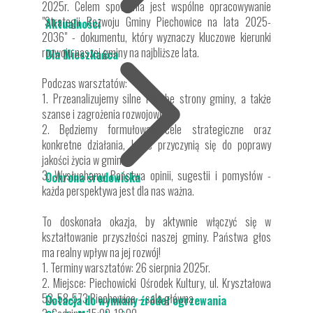
2025r. Celem spotkania jest wspólne opracowywanie
"Strategii Rozwoju Gminy Piechowice na lata 2025-
Aktualności
2036" - dokumentu, który wyznaczy kluczowe kierunki
rozwoju naszej gminy na najbliższe lata.
Dla Mieszkańca
Podczas warsztatów:
1. Przeanalizujemy silne i słabe strony gminy, a także
szanse i zagrożenia rozwojowe
2. Będziemy formułować cele strategiczne oraz
konkretne działania, które przyczynią się do poprawy
jakości życia w gminie
3. Wysłuchamy Państwa opinii, sugestii i pomysłów -
Ochrona środowiska
każda perspektywa jest dla nas ważna.
To doskonała okazja, by aktywnie włączyć się w
kształtowanie przyszłości naszej gminy. Państwa głos
ma realny wpływ na jej rozwój!
1. Terminy warsztatów: 26 sierpnia 2025r.
2. Miejsce: Piechowicki Ośrodek Kultury, ul. Kryształowa
53, 58-573 Piechowice – sala główna
Dotacja do wymiany źródeł ogrzewania