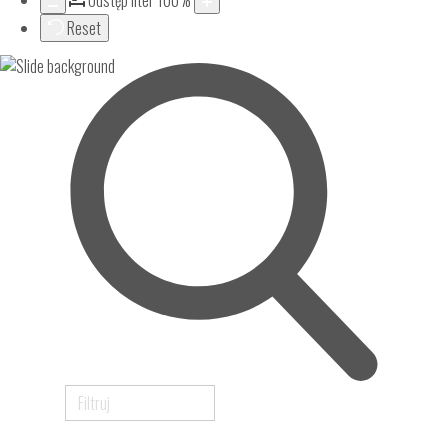
Odstęp liter
100
%
Reset