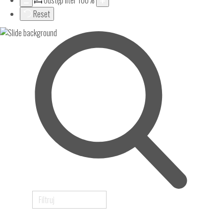
Odstęp liter
100
%
Reset