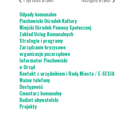
Poprzedni artykuł
Następny artykuł
Ciepłe Mieszkanie
Odpady komunalne
Piechowicki Ośrodek Kultury
Miejski Ośrodek Pomocy Społecznej
Zakład Usług Komunalnych
Strategie i programy
Zarządzanie kryzysowe
organizacje pozarządowe
Informator Piechowicki
e-Urząd
Kontakt z urzędnikiem i Radą Miasta / E-SESJA
Ważne telefony
Dostępność
Cmentarz komunalny
Budżet obywatelski
Projekty