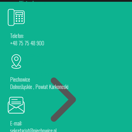
Wirtualny spacer
Telefon:
+48 75 75 48 900
Piechowice
Rokytnice nad Jizerou
Dla Inwestorów
Piechowice
Dolnośląskie , Powiat Karkonoski
E-mail:
Oferta Inwestycyjna
sekretariat@piechowice.pl