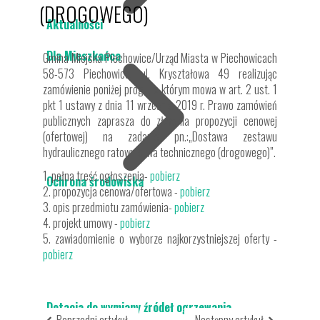
(DROGOWEGO)
Aktualności
Dla Mieszkańca
Gmina Miejska Piechowice/Urząd Miasta w Piechowicach
58-573 Piechowice, ul. Kryształowa 49 realizując
zamówienie poniżej progu, o którym mowa w art. 2 ust. 1
pkt 1 ustawy z dnia 11 września 2019 r. Prawo zamówień
publicznych zaprasza do złożenia propozycji cenowej
(ofertowej) na zadanie pn.:„Dostawa zestawu
hydraulicznego ratownictwa technicznego (drogowego)”.
1. pełna treść ogłoszenia-
pobierz
Ochrona środowiska
2. propozycja cenowa/ofertowa -
pobierz
3. opis przedmiotu zamówienia-
pobierz
4. projekt umowy -
pobierz
5. zawiadomienie o wyborze najkorzystniejszej oferty -
pobierz
Dotacja do wymiany źródeł ogrzewania