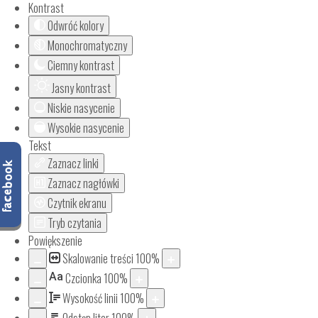
Kontrast
Odwróć kolory
Monochromatyczny
Ciemny kontrast
Jasny kontrast
Niskie nasycenie
Wysokie nasycenie
Tekst
Zaznacz linki
Zaznacz nagłówki
Czytnik ekranu
Tryb czytania
Powiększenie
Skalowanie treści
100
%
Aa
Czcionka
100
%
Wysokość linii
100
%