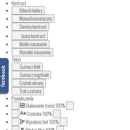
Kontrast
Odwróć kolory
Monochromatyczny
Ciemny kontrast
Jasny kontrast
Niskie nasycenie
Wysokie nasycenie
Tekst
Zaznacz linki
Zaznacz nagłówki
Czytnik ekranu
Tryb czytania
Powiększenie
Skalowanie treści
100
%
Aa
Czcionka
100
%
Wysokość linii
100
%