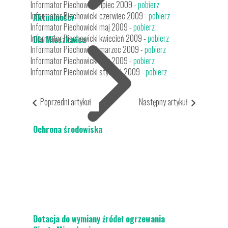
Informator Piechowicki lipiec 2009 -
pobierz
Informator Piechowicki czerwiec 2009 -
pobierz
Aktualności
Informator Piechowicki maj 2009 -
pobierz
Informator Piechowicki kwiecień 2009 -
pobierz
Dla Mieszkańca
Informator Piechowicki marzec 2009 -
pobierz
Informator Piechowicki luty 2009 -
pobierz
Informator Piechowicki styczeń 2009 -
pobierz
Poprzedni artykuł
Następny artykuł
Ochrona środowiska
Dotacja do wymiany źródeł ogrzewania