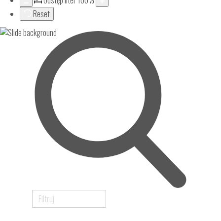
Odstęp liter
100
%
Reset