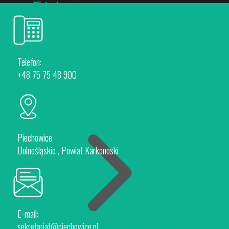
Wirtualny spacer
Telefon:
+48 75 75 48 900
Piechowice
Rokytnice nad Jizerou
Dla Inwestorów
Piechowice
Dolnośląskie , Powiat Karkonoski
E-mail:
Oferta Inwestycyjna
sekretariat@piechowice.pl