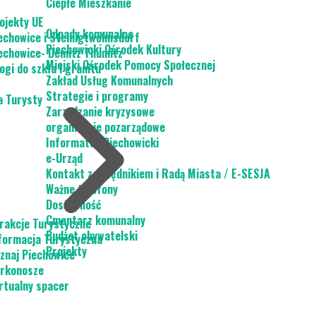
Ciepłe Mieszkanie
ojekty UE
Odpady komunalne
echowice i Steinigtwolmsdorf
Piechowicki Ośrodek Kultury
echowice- Demitz Thumitz
Miejski Ośrodek Pomocy Społecznej
ogi do szkła i granitu
Zakład Usług Komunalnych
Strategie i programy
a Turysty
Zarządzanie kryzysowe
organizacje pozarządowe
Informator Piechowicki
e-Urząd
Kontakt z urzędnikiem i Radą Miasta / E-SESJA
Ważne telefony
Dostępność
Cmentarz komunalny
rakcje Turystyczne
Budżet obywatelski
formacja Turystyczna
Projekty
znaj Piechowice
rkonosze
rtualny spacer