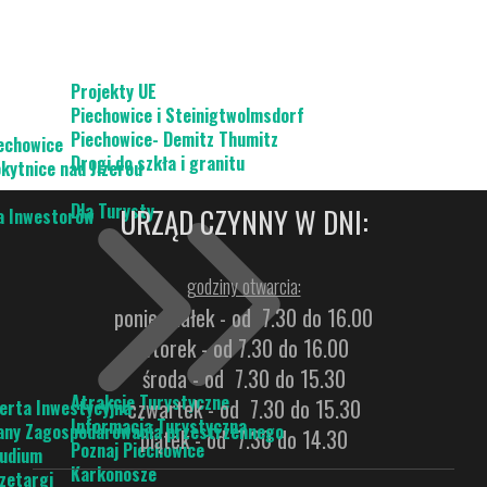
Projekty UE
Piechowice i Steinigtwolmsdorf
Piechowice- Demitz Thumitz
echowice
Drogi do szkła i granitu
kytnice nad Jizerou
Dla Turysty
URZĄD CZYNNY W DNI:
a Inwestorów
godziny otwarcia:
poniedziałek - od 7.30 do 16.00
wtorek - od 7.30 do 16.00
środa - od 7.30 do 15.30
Atrakcje Turystyczne
czwartek - od 7.30 do 15.30
erta Inwestycyjna
Informacja Turystyczna
any Zagospodarowania przestrzennego
piątek - od 7.30 do 14.30
Poznaj Piechowice
udium
Karkonosze
zetargi