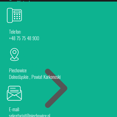
Wirtualny spacer
Telefon:
+48 75 75 48 900
Piechowice
Rokytnice nad Jizerou
Dla Inwestorów
Piechowice
Dolnośląskie , Powiat Karkonoski
E-mail:
Oferta Inwestycyjna
sekretariat@piechowice.pl