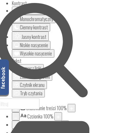
Kontrast
Odwróć kolory
Monochromatyczny
Ciemny kontrast
Jasny kontrast
Niskie nasycenie
Wysokie nasycenie
Tekst
Zaznacz linki
Zaznacz nagłówki
Czytnik ekranu
Tryb czytania
Powiększenie
Skalowanie treści
100
%
Aa
Czcionka
100
%
Wysokość linii
100
%