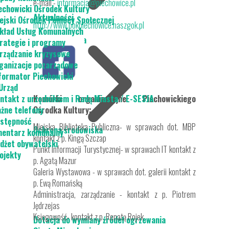
e-mail -
informacja@piechowice.pl
echowicki Ośrodek Kultury
Aktualności
ejski Ośrodek Pomocy Społecznej
http://www.pokpiechowice.naszgok.pl
kład Usług Komunalnych
Dla Mieszkańca
rategie i programy
rządzanie kryzysowe
ganizacje pozarządowe
formator Piechowicki
Urząd
ntakt z urzędnikiem i Radą Miasta / E-SESJA
Komórki organizacyjne Piechowickiego
żne telefony
Ośrodka Kultury:
stępność
Miejska Biblioteka Publiczna- w sprawach dot. MBP
Ochrona środowiska
entarz komunalny
kontakt z p. Kingą Szczap
dżet obywatelski
Punkt Informacji Turystycznej- w sprawach IT kontakt z
ojekty
p. Agatą Mazur
Galeria Wystawowa - w sprawach dot. galerii kontakt z
p. Ewą Romańską
Administracja, zarządzanie - kontakt z p. Piotrem
Jędrzejas
Księgowość- kontakt z p. Renatą Rojek
Dotacja do wymiany źródeł ogrzewania