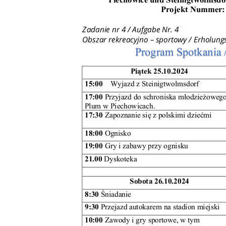
Plany Zagospodarowania przestrzennego
Studium
Przetargi