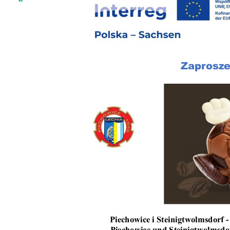
Wirtualny spacer
Piechowice
Rokytnice nad Jizerou
Dla Inwestorów
Oferta Inwestycyjna