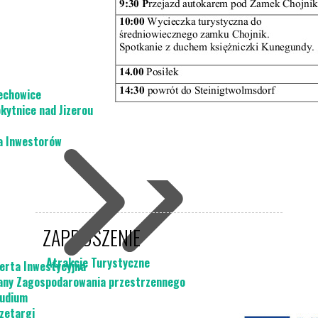
Projekty UE
Piechowice i Steinigtwolmsdorf
Piechowice- Demitz Thumitz
echowice
Drogi do szkła i granitu
kytnice nad Jizerou
Dla Turysty
a Inwestorów
ZAPROSZENIE
Atrakcje Turystyczne
erta Inwestycyjna
Informacja Turystyczna
any Zagospodarowania przestrzennego
Poznaj Piechowice
udium
Karkonosze
zetargi