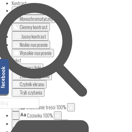
Kontrast
Odwróć kolory
Monochromatyczny
Ciemny kontrast
Jasny kontrast
Niskie nasycenie
Wysokie nasycenie
Tekst
Zaznacz linki
Zaznacz nagłówki
Czytnik ekranu
Tryb czytania
Powiększenie
Skalowanie treści
100
%
Aa
Czcionka
100
%
Wysokość linii
100
%