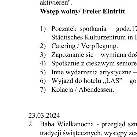
Projekty UE
Piechowice i Steinigtwolmsdorf
Piechowice- Demitz Thumitz
Drogi do szkła i granitu
Dla Turysty
Atrakcje Turystyczne
Informacja Turystyczna
Poznaj Piechowice
Karkonosze