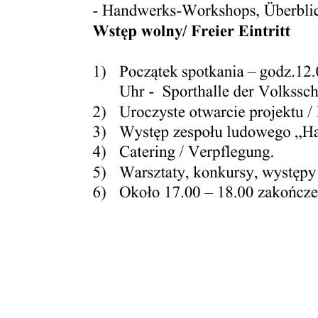
Wirtualny spacer
Piechowice
Rokytnice nad Jizerou
Dla Inwestorów
Oferta Inwestycyjna