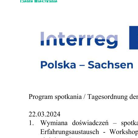
Ciepłe Mieszkanie
Odpady komunalne
Piechowicki Ośrodek Kultury
Miejski Ośrodek Pomocy Społecznej
Zakład Usług Komunalnych
Strategie i programy
Zarządzanie kryzysowe
organizacje pozarządowe
Informator Piechowicki
e-Urząd
Kontakt z urzędnikiem i Radą Miasta / E-SESJA
Ważne telefony
Dostępność
Cmentarz komunalny
Budżet obywatelski
Projekty