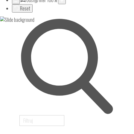
Odstęp liter
100
%
Reset