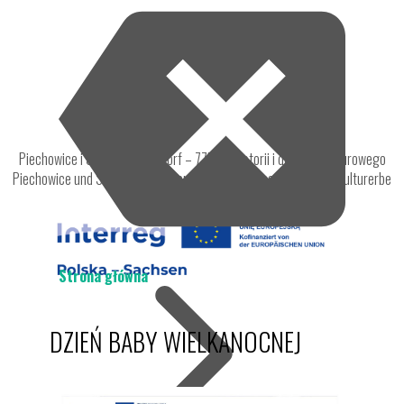
Piechowice i Steinigtwolmsdorf – 775 lat historii i dorobku kulturowego
Piechowice und Steinigtwolmsdorf - 775 Jahre Geschichte und Kulturerbe
Strona główna
DZIEŃ BABY WIELKANOCNEJ