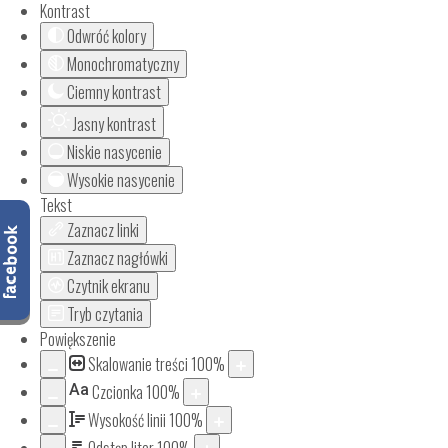
Kontrast
Odwróć kolory
Monochromatyczny
Ciemny kontrast
Jasny kontrast
Niskie nasycenie
Wysokie nasycenie
Tekst
Zaznacz linki
Zaznacz nagłówki
Czytnik ekranu
Tryb czytania
Powiększenie
Skalowanie treści
100
%
Aa
Czcionka
100
%
Wysokość linii
100
%