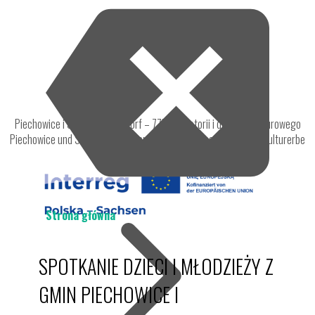
Piechowice i Steinigtwolmsdorf – 775 lat historii i dorobku kulturowego
Piechowice und Steinigtwolmsdorf - 775 Jahre Geschichte und Kulturerbe
Strona główna
SPOTKANIE DZIECI I MŁODZIEŻY Z
GMIN PIECHOWICE I