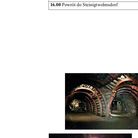
Wirtualny spacer
Piechowice
Rokytnice nad Jizerou
Dla Inwestorów
Oferta Inwestycyjna