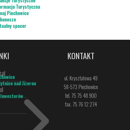
akcje Turystyczne
ormacja Turystyczna
naj Piechowice
konosze
tualny spacer
NKI
KONTAKT
.pl
chowice
ul. Kryształowa 49
ytnice nad Jizerou
58-573 Piechowice
pl
tel. 75 75 48 900
 Inwestorów
fax. 75 76 12 274