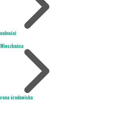
ualności
 Mieszkańca
rona środowiska