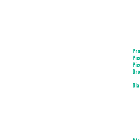
Pro
Pie
Pie
Dro
Dla