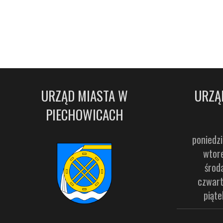
URZĄD MIASTA W
URZĄ
PIECHOWICACH
poniedzi
wtore
środ
czwart
piąte