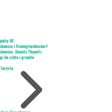
jekty UE
chowice i Steinigtwolmsdorf
chowice- Demitz Thumitz
gi do szkła i granitu
 Turysty