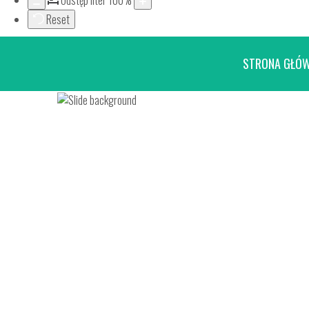
Odstęp liter
100
%
Reset
STRONA GŁÓ