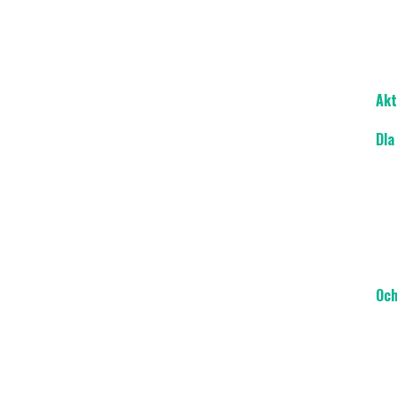
Akt
Dla
Och