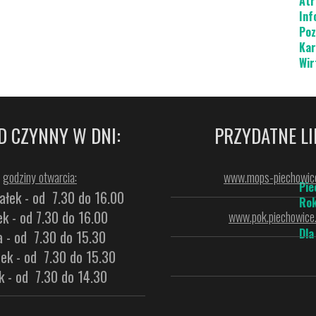
Atr
Inf
Poz
Kar
Wir
D CZYNNY W DNI:
PRZYDATNE LI
godziny otwarcia:
www.mops-piechowice
Pie
ałek - od 7.30 do 16.00
Rok
k - od 7.30 do 16.00
www.pok.piechowice.
Dla
a - od 7.30 do 15.30
ek - od 7.30 do 15.30
k - od 7.30 do 14.30