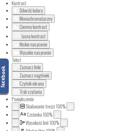
Kontrast
Odwróć kolory
Monochromatyczny
Ciemny kontrast
Jasny kontrast
Niskie nasycenie
Wysokie nasycenie
Tekst
Zaznacz linki
Zaznacz nagłówki
Czytnik ekranu
Tryb czytania
Powiększenie
Skalowanie treści
100
%
Aa
Czcionka
100
%
Wysokość linii
100
%