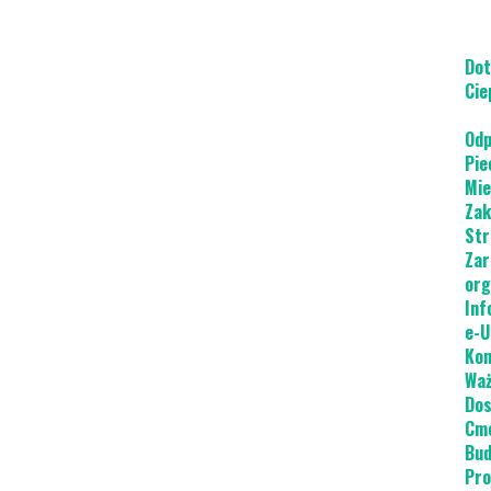
Dot
Cie
Odp
Pie
Mie
Zak
Str
Zar
org
Inf
e-U
Kon
Waż
Dos
Cme
Bud
Pro