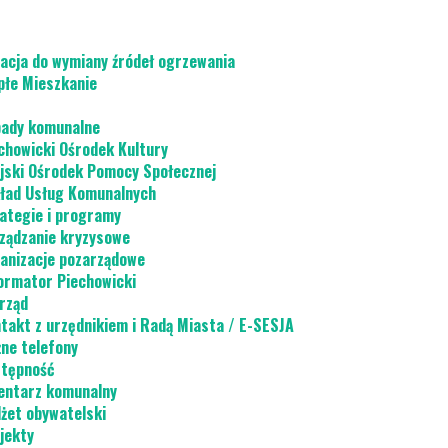
acja do wymiany źródeł ogrzewania
płe Mieszkanie
ady komunalne
chowicki Ośrodek Kultury
jski Ośrodek Pomocy Społecznej
ład Usług Komunalnych
ategie i programy
ządzanie kryzysowe
anizacje pozarządowe
ormator Piechowicki
rząd
takt z urzędnikiem i Radą Miasta / E-SESJA
ne telefony
tępność
ntarz komunalny
żet obywatelski
jekty