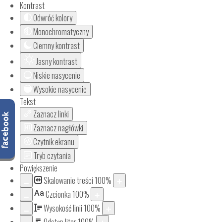
Kontrast
Odwróć kolory
Monochromatyczny
Ciemny kontrast
Jasny kontrast
Niskie nasycenie
Wysokie nasycenie
Tekst
Zaznacz linki
Zaznacz nagłówki
Czytnik ekranu
Tryb czytania
Powiększenie
Skalowanie treści
100
%
Aa
Czcionka
100
%
Wysokość linii
100
%