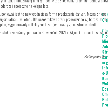
 Wyniki spisu umożliwiają analizę i ocenę zróżnicowania przemian demografic
darcze i społeczne na kolejne lata.
ponieważ jest to najwygodniejsza forma przekazania danych. Można z niego s
Dot
wzięcia udziału w Loterii. Dla uczestników Loterii przewidziane są bardzo atr
Cie
isu, wygenerowały unikalny kod i zarejestrowały go na stronie loterii.
Odp
tał przedłużony i potrwa do 30 września 2021 r. Więcej informacji o spisie n
Pie
Mie
Zak
dra Budziń
Str
bywatelskich, ewidencji ludn
Zar
org
Inf
e-U
Kon
Waż
Dos
Cme
Bud
Pro