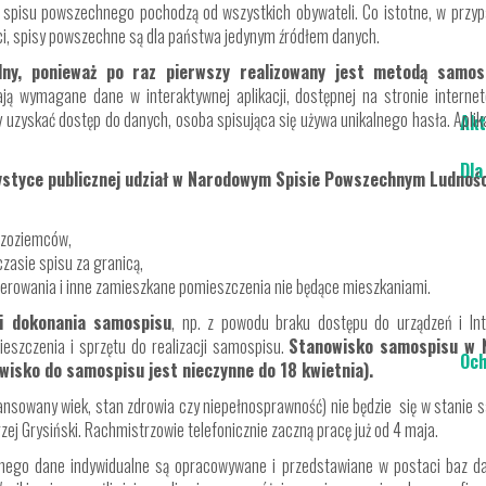
 spisu powszechnego pochodzą od wszystkich obywateli. Co istotne, w przyp
i, spisy powszechne są dla państwa jedynym źródłem danych.
lny, ponieważ po raz pierwszy realizowany jest metodą samos
ają wymagane dane w interaktywnej aplikacji, dostępnej na stronie intern
uzyskać dostęp do danych, osoba spisująca się używa unikalnego hasła. Aplika
Akt
Dla
tystyce publicznej udział w Narodowym Spisie Powszechnym Ludnoś
dzoziemców,
zasie spisu za granicą,
terowania i inne zamieszkane pomieszczenia nie będące mieszkaniami.
ci dokonania samospisu
, np. z powodu braku dostępu do urządzeń i Int
eszczenia i sprzętu do realizacji samospisu.
Stanowisko samospisu w N
Och
wisko do samospisu jest nieczynne do 18 kwietnia).
wansowany wiek, stan zdrowia czy niepełnosprawność) nie będzie się w stanie
zej Grysiński. Rachmistrzowie telefonicznie zaczną pracę już od 4 maja.
ego dane indywidualne są opracowywane i przedstawiane w postaci baz da