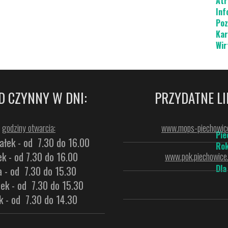
Atr
Inf
Poz
Kar
Wir
D CZYNNY W DNI:
PRZYDATNE LI
godziny otwarcia:
www.mops-piechowice
Pie
ałek - od 7.30 do 16.00
Rok
k - od 7.30 do 16.00
www.pok.piechowice.
Dla
a - od 7.30 do 15.30
ek - od 7.30 do 15.30
k - od 7.30 do 14.30