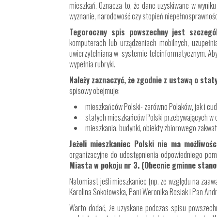
mieszkań. Oznacza to, że dane uzyskiwane w wyniku
wyznanie, narodowość czy stopień niepełnosprawnośc
Tegoroczny spis powszechny jest szczegó
komputerach lub urządzeniach mobilnych, uzupełni
uwierzytelniana w systemie teleinformatycznym. Aby 
wypełnia rubryki.
Należy zaznaczyć, że zgodnie z ustawą o sta
spisowy obejmuje:
mieszkańców Polski- zarówno Polaków, jak i cu
stałych mieszkańców Polski przebywających w c
mieszkania, budynki, obiekty zbiorowego zakwa
Jeżeli mieszkaniec Polski nie ma możliwoś
organizacyjne do udostępnienia odpowiedniego pomi
Miasta w pokoju nr 3. (Obecnie gminne stano
Natomiast jeśli mieszkaniec (np. ze względu na zaa
Karolina Sokołowska, Pani Weronika Rosiak i Pan Andr
Warto dodać, że uzyskane podczas spisu powszechn