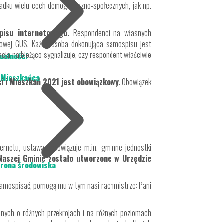
adku wielu cech demograficzno-społecznych, jak np.
pisu internetowego.
Respondenci na własnych
etowej GUS. Każda osoba dokonująca samospisu jest
cja na bieżąco sygnalizuje, czy respondent właściwie
ualności
 Mieszkańca
ci i Mieszkań 2021 jest obowiązkowy
. Obowiązek
ernetu, ustawa zobowiązuje m.in. gminne jednostki
aszej Gminie zostało utworzone w Urzędzie
rona środowiska
 samospisać, pomogą mu w tym nasi rachmistrze: Pani
nych o różnych przekrojach i na różnych poziomach