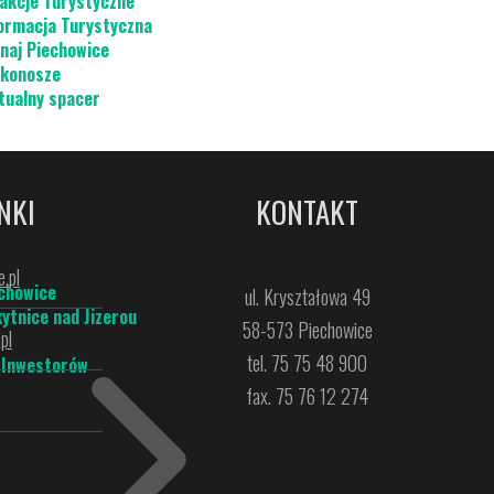
akcje Turystyczne
ormacja Turystyczna
naj Piechowice
konosze
tualny spacer
NKI
KONTAKT
.pl
chowice
ul. Kryształowa 49
ytnice nad Jizerou
58-573 Piechowice
pl
tel. 75 75 48 900
 Inwestorów
fax. 75 76 12 274