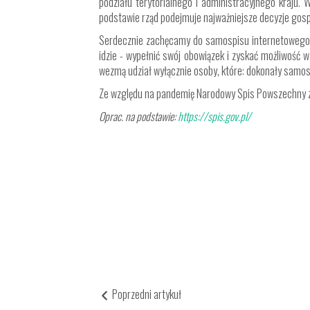
podziału terytorialnego i administracyjnego kraju.
podstawie rząd podejmuje najważniejsze decyzje gospo
Serdecznie zachęcamy do samospisu internetowego, 
idzie - wypełnić swój obowiązek i zyskać możliwość 
wezmą udział wyłącznie osoby, które: dokonały samosp
Ze względu na pandemię Narodowy Spis Powszechny zos
Oprac. na podstawie:
https://spis.gov.pl/
Aleksan
Podinspektor ds. o
Poprzedni artykuł