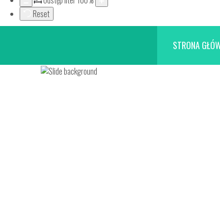
Odstęp liter
100
%
Reset
STRONA GŁÓ