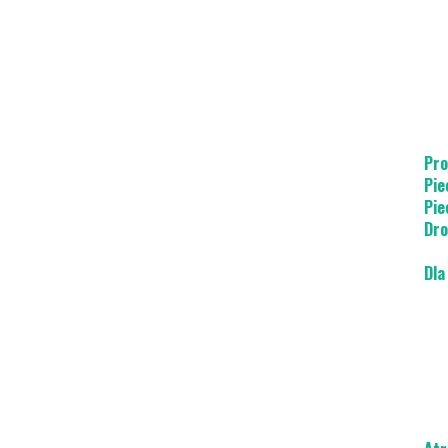
Pro
Pie
Pie
Dro
Dla