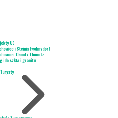
jekty UE
chowice i Steinigtwolmsdorf
chowice- Demitz Thumitz
gi do szkła i granitu
 Turysty