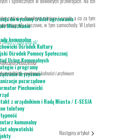
znych i społecznych w dowolnych przekrojach. Na ich
korzystać w dowolnym miejscu i czasie, a co za tym
acja do wymiany źródeł ogrzewania
akcyjne nagrody rzeczowe, w tym samochody. W Loterii
płe Mieszkanie
ady komunalne
a:
https://spis.gov.pl/
.
chowicki Ośrodek Kultury
jski Ośrodek Pomocy Społecznej
ład Usług Komunalnych
ska
ategie i programy
ości i archiwum
ządzanie kryzysowe
anizacje pozarządowe
ormator Piechowicki
rząd
takt z urzędnikiem i Radą Miasta / E-SESJA
ne telefony
tępność
ntarz komunalny
żet obywatelski
Następny artykuł
jekty