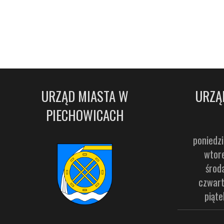
URZĄD MIASTA W
URZĄ
PIECHOWICACH
poniedzi
wtore
środ
czwart
piąte