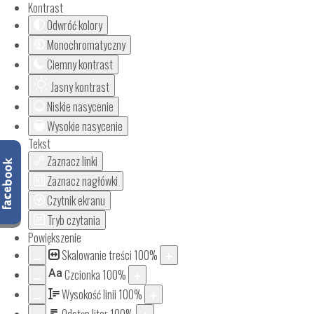
Kontrast
Odwróć kolory
Monochromatyczny
Ciemny kontrast
Jasny kontrast
Niskie nasycenie
Wysokie nasycenie
Tekst
Zaznacz linki
Zaznacz nagłówki
Czytnik ekranu
Tryb czytania
Powiększenie
Skalowanie treści
100
%
Aa
Czcionka
100
%
Wysokość linii
100
%