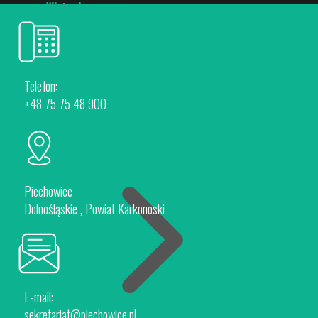
Wirtualny spacer
Telefon:
+48 75 75 48 900
Piechowice
Rokytnice nad Jizerou
Dla Inwestorów
Piechowice
Dolnośląskie , Powiat Karkonoski
E-mail:
Oferta Inwestycyjna
sekretariat@piechowice.pl