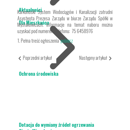
Aktualności
Karkonoski System Wodociągów i Kanalizacji zatrudni
Asystenta Prezesa Zarządu w biurze Zarządu Spółki w
Dla Mieszkańca
Mysłakowicach. Informacje na temat naboru można
uzyskać pod numerem telefonu: 75 6458976
1. Pełna treść ogłoszenia
pobierz
Poprzedni artykuł
Następny artykuł
Ochrona środowiska
Dotacja do wymiany źródeł ogrzewania