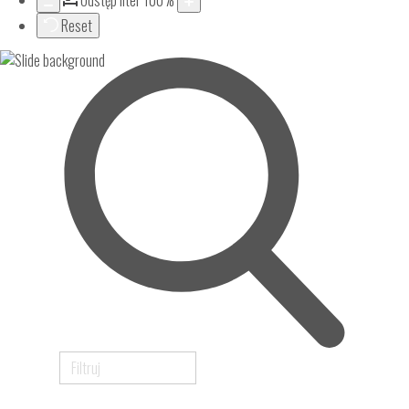
Odstęp liter
100
%
Reset