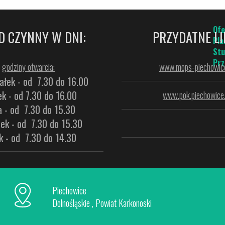
Ofe
D CZYNNY W DNI:
PRZYDATNE LI
Pla
Stu
Prz
godziny otwarcia:
www.mops-piechowice
ałek - od 7.30 do 16.00
k - od 7.30 do 16.00
www.pok.piechowice.
a - od 7.30 do 15.30
ek - od 7.30 do 15.30
k - od 7.30 do 14.30
Piechowice
Dolnośląskie , Powiat Karkonoski