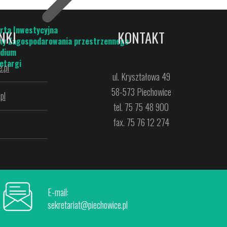
rta Inwestycyjna
NKI
KONTAKT
ny Zagospodarowania przestrzennego
dium
etargi
.pl
ul. Kryształowa 49
58-573 Piechowice
pl
tel. 75 75 48 900
fax. 75 76 12 274
E-mail:
sekretariat@piechowice.pl