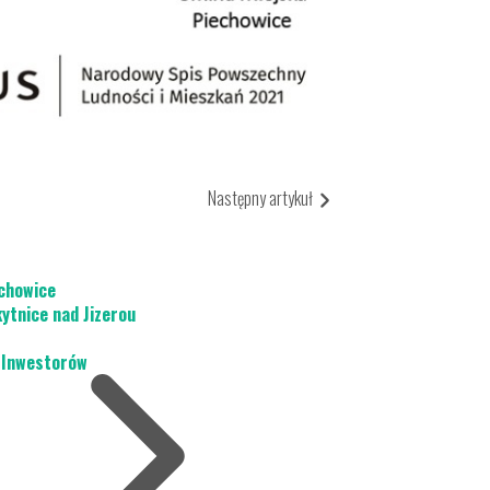
akcje Turystyczne
ormacja Turystyczna
naj Piechowice
konosze
tualny spacer
Następny artykuł
chowice
ytnice nad Jizerou
 Inwestorów