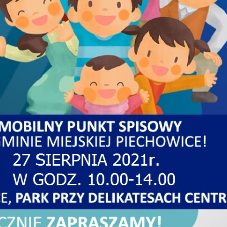
Dot
Cie
Odp
Pie
Mie
Zak
Str
Zar
org
Inf
e-U
Kon
Waż
Dos
Cme
Bud
Pro