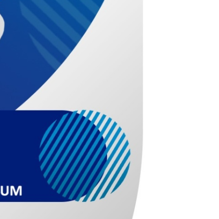
acja do wymiany źródeł ogrzewania
płe Mieszkanie
ady komunalne
chowicki Ośrodek Kultury
jski Ośrodek Pomocy Społecznej
ład Usług Komunalnych
ategie i programy
ządzanie kryzysowe
anizacje pozarządowe
ormator Piechowicki
rząd
takt z urzędnikiem i Radą Miasta / E-SESJA
ne telefony
tępność
ntarz komunalny
żet obywatelski
jekty