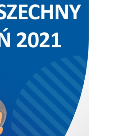
ualności
 Mieszkańca
rona środowiska