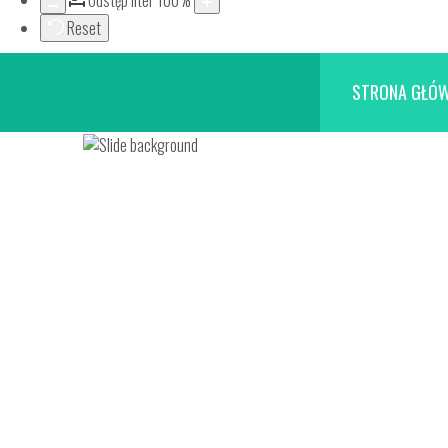
Odstęp liter
100
%
Reset
STRONA GŁÓ