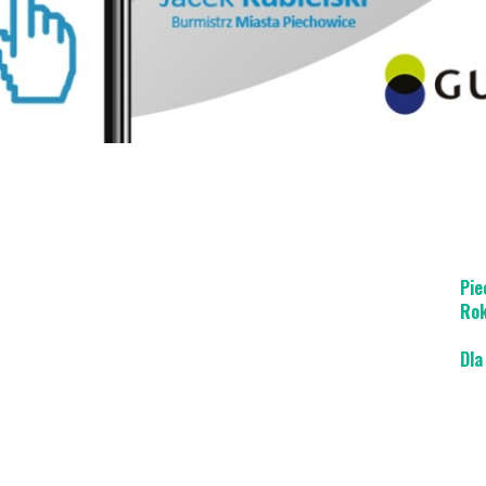
Atr
Inf
Poz
Kar
Wir
Pie
Rok
Dla