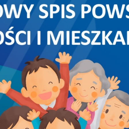
Akt
Dla
Och