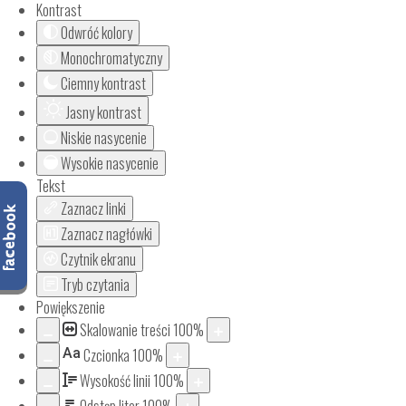
Kontrast
Odwróć kolory
Monochromatyczny
Ciemny kontrast
Jasny kontrast
Niskie nasycenie
Wysokie nasycenie
Tekst
Zaznacz linki
Zaznacz nagłówki
Czytnik ekranu
Tryb czytania
Powiększenie
Skalowanie treści
100
%
Aa
Czcionka
100
%
Wysokość linii
100
%