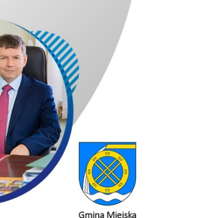
jekty UE
chowice i Steinigtwolmsdorf
chowice- Demitz Thumitz
gi do szkła i granitu
 Turysty