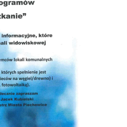
ualności
 Mieszkańca
rona środowiska