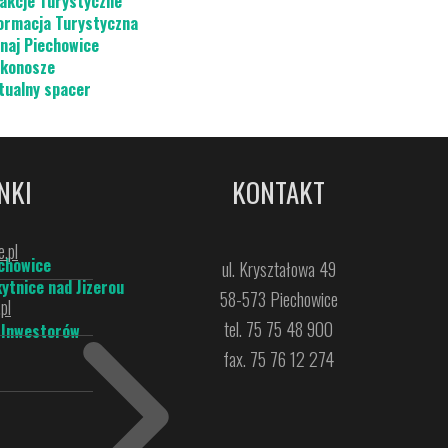
akcje Turystyczne
ormacja Turystyczna
naj Piechowice
konosze
tualny spacer
NKI
KONTAKT
.pl
chowice
ul. Kryształowa 49
ytnice nad Jizerou
58-573 Piechowice
pl
tel. 75 75 48 900
 Inwestorów
fax. 75 76 12 274