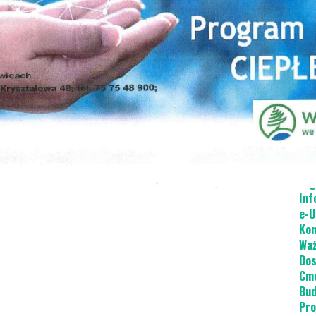
Dot
Cie
Odp
Pie
Mie
Zak
Str
Zar
org
Inf
e-U
Kon
Waż
Dos
Cme
Bud
Pro