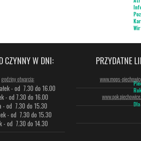
Atr
Inf
Poz
Kar
Wir
D CZYNNY W DNI:
PRZYDATNE LI
godziny otwarcia:
www.mops-piechowice
Pie
ałek - od 7.30 do 16.00
Rok
k - od 7.30 do 16.00
www.pok.piechowice.
Dla
a - od 7.30 do 15.30
ek - od 7.30 do 15.30
k - od 7.30 do 14.30