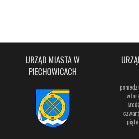
URZĄD MIASTA W
URZĄ
PIECHOWICACH
poniedzi
wtore
środ
czwart
piąte