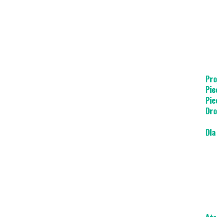
Pro
Pie
Pie
Dro
Dla