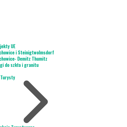
jekty UE
chowice i Steinigtwolmsdorf
chowice- Demitz Thumitz
gi do szkła i granitu
 Turysty