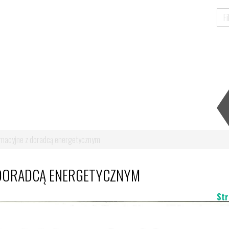
rmacyjne z doradcą energetycznym
 DORADCĄ ENERGETYCZNYM
Str