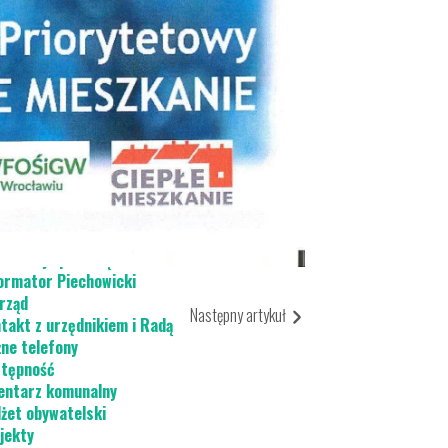
acja do wymiany źródeł ogrzewania
płe Mieszkanie
ady komunalne
chowicki Ośrodek Kultury
jski Ośrodek Pomocy Społecznej
ład Usług Komunalnych
ategie i programy
ządzanie kryzysowe
anizacje pozarządowe
ormator Piechowicki
rząd
Następny artykuł
takt z urzędnikiem i Radą Miasta / E-SESJA
ne telefony
tępność
ntarz komunalny
żet obywatelski
jekty