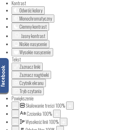
Kontrast
Odwróć kolory
Monochromatyczny
Ciemny kontrast
Jasny kontrast
Niskie nasycenie
Wysokie nasycenie
Tekst
Zaznacz linki
Zaznacz nagłówki
Czytnik ekranu
Tryb czytania
Powiększenie
Skalowanie treści
100
%
Aa
Czcionka
100
%
Wysokość linii
100
%