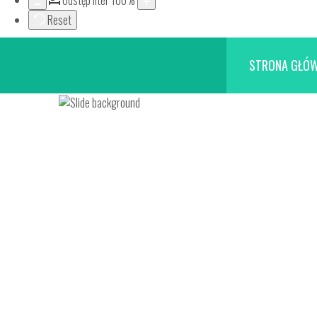
Odstęp liter
100
%
Reset
STRONA GŁÓ