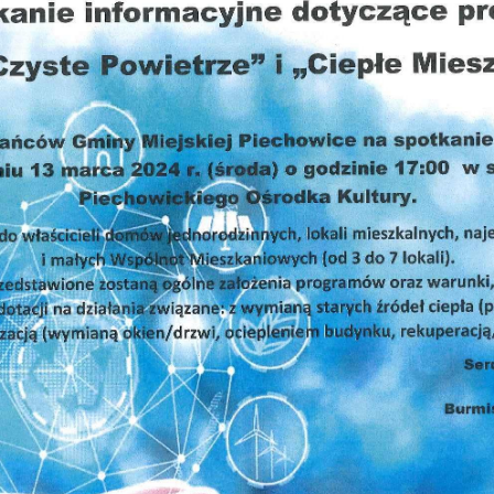
Akt
Dla
Och