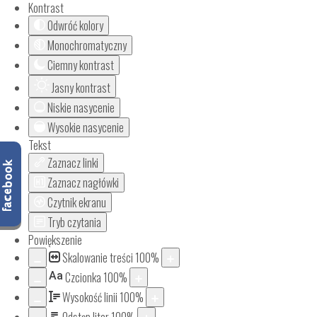
Kontrast
Odwróć kolory
Monochromatyczny
Ciemny kontrast
Jasny kontrast
Niskie nasycenie
Wysokie nasycenie
Tekst
Zaznacz linki
Zaznacz nagłówki
Czytnik ekranu
Tryb czytania
Powiększenie
Skalowanie treści
100
%
Aa
Czcionka
100
%
Wysokość linii
100
%