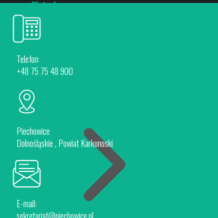
Wirtualny spacer
Telefon:
+48 75 75 48 900
Piechowice
Rokytnice nad Jizerou
Dla Inwestorów
Piechowice
Dolnośląskie , Powiat Karkonoski
E-mail:
Oferta Inwestycyjna
sekretariat@piechowice.pl