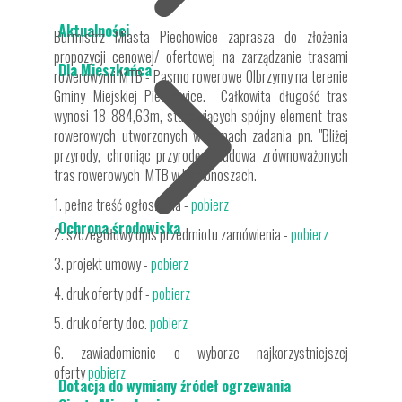
Aktualności
Burmistrz Miasta Piechowice zaprasza do złożenia
propozycji cenowej/ ofertowej na zarządzanie trasami
Dla Mieszkańca
rowerowymi MTB - Pasmo rowerowe Olbrzymy na terenie
Gminy Miejskiej Piechowice. Całkowita długość tras
wynosi 18 884,63m, stanowiących spójny element tras
rowerowych utworzonych w ramach zadania pn. "Bliżej
przyrody, chroniąc przyrodę - budowa zrównoważonych
tras rowerowych MTB w Karkonoszach.
1. pełna treść ogłoszenia -
pobierz
Ochrona środowiska
2. szczegółowy opis przedmiotu zamówienia -
pobierz
3. projekt umowy -
pobierz
4. druk oferty pdf -
pobierz
5. druk oferty doc.
pobierz
6. zawiadomienie o wyborze najkorzystniejszej
oferty
pobierz
Dotacja do wymiany źródeł ogrzewania