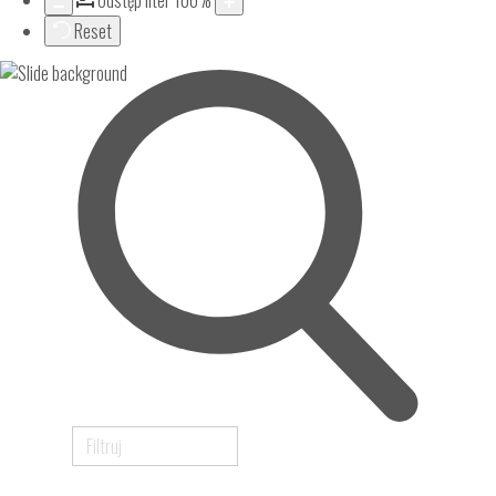
Odstęp liter
100
%
Reset