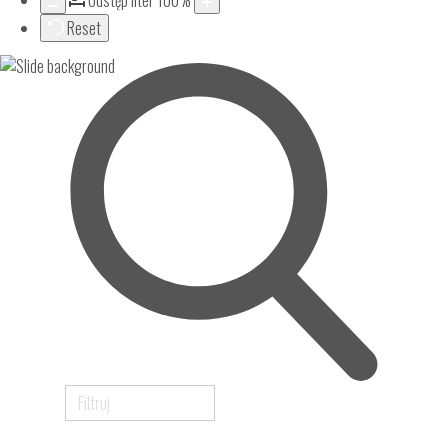
Odstęp liter
100
%
Reset