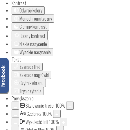
Kontrast
Odwróć kolory
Monochromatyczny
Ciemny kontrast
Jasny kontrast
Niskie nasycenie
Wysokie nasycenie
Tekst
Zaznacz linki
Zaznacz nagłówki
Czytnik ekranu
Tryb czytania
Powiększenie
Skalowanie treści
100
%
Aa
Czcionka
100
%
Wysokość linii
100
%