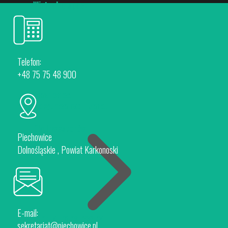
Wirtualny spacer
Telefon:
+48 75 75 48 900
Piechowice
Rokytnice nad Jizerou
Dla Inwestorów
Piechowice
Dolnośląskie , Powiat Karkonoski
E-mail:
Oferta Inwestycyjna
sekretariat@piechowice.pl