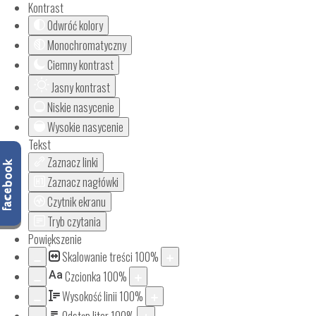
Kontrast
Odwróć kolory
Monochromatyczny
Ciemny kontrast
Jasny kontrast
Niskie nasycenie
Wysokie nasycenie
Tekst
Zaznacz linki
Zaznacz nagłówki
Czytnik ekranu
Tryb czytania
Powiększenie
Skalowanie treści
100
%
Aa
Czcionka
100
%
Wysokość linii
100
%