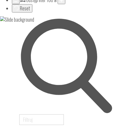
Odstęp liter
100
%
Reset