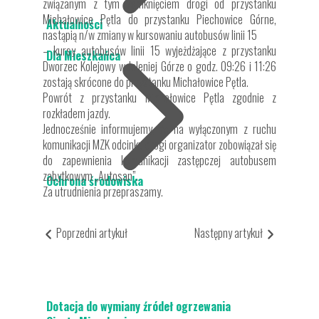
związanym z tym zamknięciem drogi od przystanku
Michałowice Pętla do przystanku Piechowice Górne,
Aktualności
nastąpią n/w zmiany w kursowaniu autobusów linii 15
– kursy autobusów linii 15 wyjeżdżające z przystanku
Dla Mieszkańca
Dworzec Kolejowy w Jeleniej Górze o godz. 09:26 i 11:26
zostają skrócone do przystanku Michałowice Pętla.
Powrót z przystanku Michałowice Pętla zgodnie z
rozkładem jazdy.
Jednocześnie informujemy, że na wyłączonym z ruchu
komunikacji MZK odcinku drogi organizator zobowiązał się
do zapewnienia komunikacji zastępczej autobusem
zabytkowym „Autosan”.
Ochrona środowiska
Za utrudnienia przepraszamy.
Poprzedni artykuł
Następny artykuł
Dotacja do wymiany źródeł ogrzewania