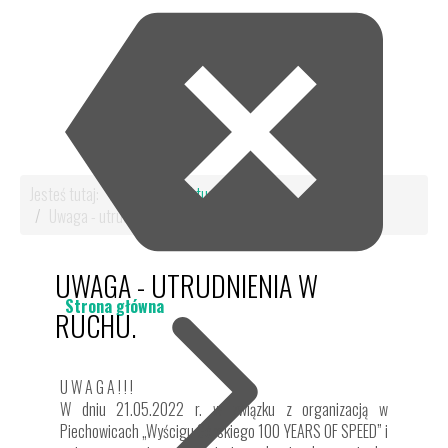
Jesteś tutaj:
Start
Aktualności
Uwaga - utrudnienia w ruchu.
UWAGA - UTRUDNIENIA W
Strona główna
RUCHU.
U W A G A ! ! !
W dniu 21.05.2022 r. w związku z organizacją w
Piechowicach „Wyścigu Górskiego 100 YEARS OF SPEED” i