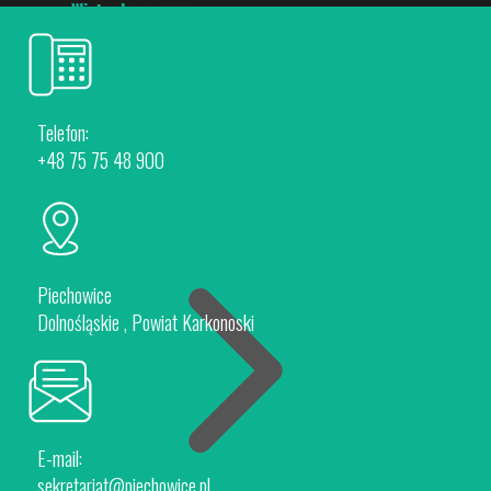
Wirtualny spacer
Telefon:
+48 75 75 48 900
Piechowice
Rokytnice nad Jizerou
Dla Inwestorów
Piechowice
Dolnośląskie , Powiat Karkonoski
E-mail:
Oferta Inwestycyjna
sekretariat@piechowice.pl