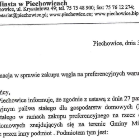
Akt
Dla
Och