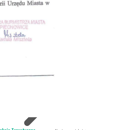
jekty UE
chowice i Steinigtwolmsdorf
chowice- Demitz Thumitz
gi do szkła i granitu
 Turysty