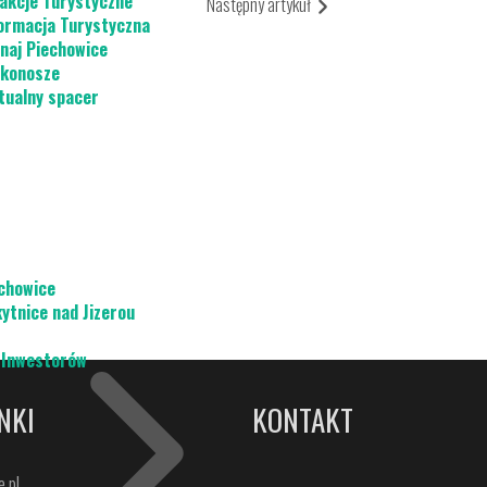
akcje Turystyczne
Następny artykuł
ormacja Turystyczna
naj Piechowice
konosze
tualny spacer
chowice
ytnice nad Jizerou
 Inwestorów
NKI
KONTAKT
.pl