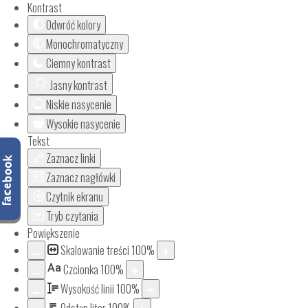
Kontrast
Odwróć kolory
Monochromatyczny
Ciemny kontrast
Jasny kontrast
Niskie nasycenie
Wysokie nasycenie
Tekst
Zaznacz linki
Zaznacz nagłówki
Czytnik ekranu
Tryb czytania
Powiększenie
Skalowanie treści
100
%
Aa
Czcionka
100
%
Wysokość linii
100
%