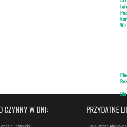
Atr
Inf
Poz
Kar
Wir
Pie
Rok
Dla
D CZYNNY W DNI:
PRZYDATNE LI
godziny otwarcia:
www.mops-piechowice