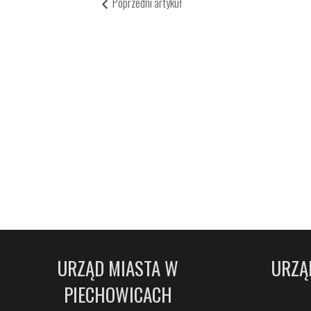
Poprzedni artykuł
URZĄD MIASTA W
URZĄ
PIECHOWICACH