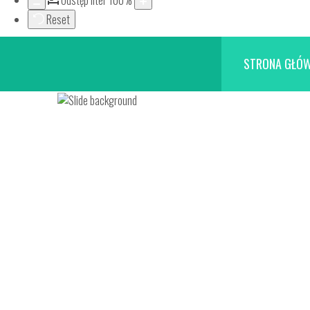
Odstęp liter
100
%
Reset
STRONA GŁÓ