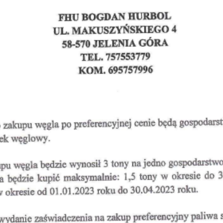
Dot
Cie
Odp
Pie
Mie
Zak
Str
Zar
org
Inf
e-U
Kon
Waż
Dos
Cme
Bud
Pro