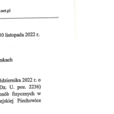
ualności
 Mieszkańca
rona środowiska