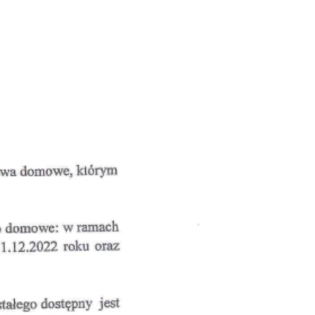
acja do wymiany źródeł ogrzewania
płe Mieszkanie
ady komunalne
chowicki Ośrodek Kultury
jski Ośrodek Pomocy Społecznej
ład Usług Komunalnych
ategie i programy
ządzanie kryzysowe
anizacje pozarządowe
ormator Piechowicki
rząd
takt z urzędnikiem i Radą Miasta / E-SESJA
ne telefony
tępność
ntarz komunalny
żet obywatelski
jekty