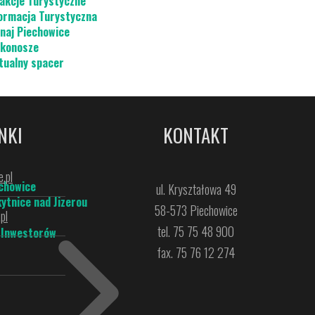
akcje Turystyczne
ormacja Turystyczna
naj Piechowice
konosze
tualny spacer
NKI
KONTAKT
.pl
chowice
ul. Kryształowa 49
ytnice nad Jizerou
58-573 Piechowice
pl
tel. 75 75 48 900
 Inwestorów
fax. 75 76 12 274