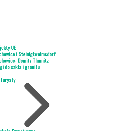
jekty UE
chowice i Steinigtwolmsdorf
chowice- Demitz Thumitz
gi do szkła i granitu
 Turysty