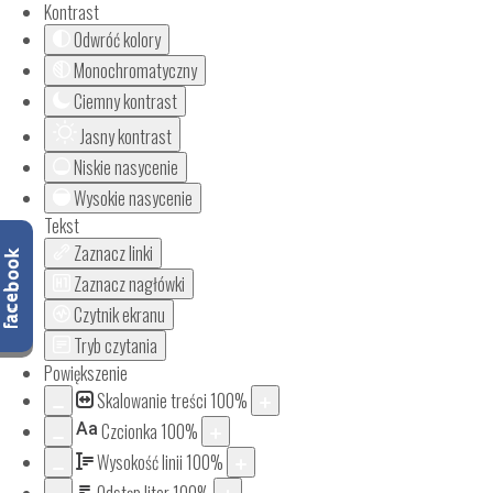
Kontrast
Odwróć kolory
Monochromatyczny
Ciemny kontrast
Jasny kontrast
Niskie nasycenie
Wysokie nasycenie
Tekst
Zaznacz linki
Zaznacz nagłówki
Czytnik ekranu
Tryb czytania
Powiększenie
Skalowanie treści
100
%
Aa
Czcionka
100
%
Wysokość linii
100
%