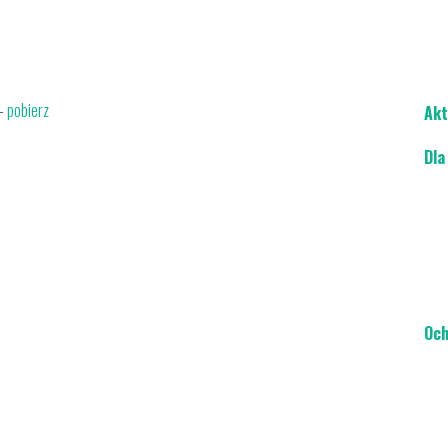
 -
pobierz
Akt
Dla
Och