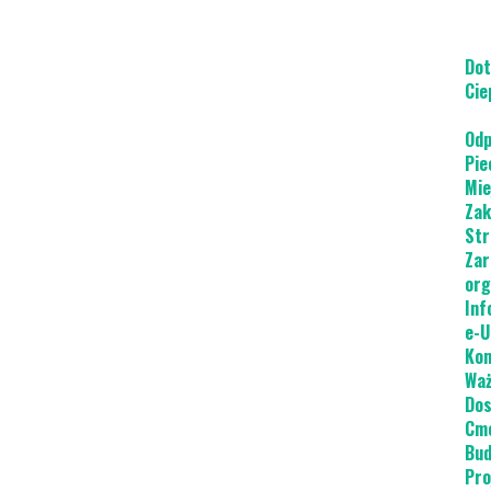
Dot
Cie
Odp
Pie
Mie
Zak
Str
Zar
org
Inf
e-U
Kon
Waż
Dos
Cme
Bud
Pro