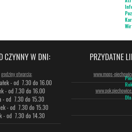
Atr
Inf
Poz
Kar
Wir
D CZYNNY W DNI:
PRZYDATNE LI
godziny otwarcia:
www.mops-piechowice
Pie
ałek - od 7.30 do 16.00
Rok
k - od 7.30 do 16.00
www.pok.piechowice.
Dla
a - od 7.30 do 15.30
ek - od 7.30 do 15.30
k - od 7.30 do 14.30