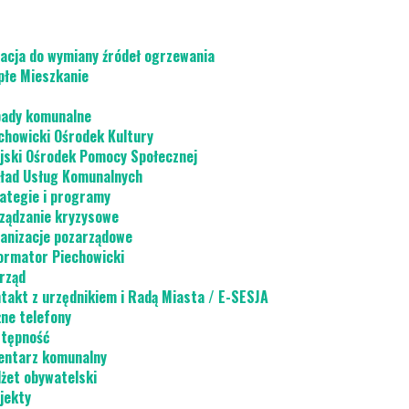
acja do wymiany źródeł ogrzewania
płe Mieszkanie
ady komunalne
chowicki Ośrodek Kultury
jski Ośrodek Pomocy Społecznej
ład Usług Komunalnych
ategie i programy
ządzanie kryzysowe
anizacje pozarządowe
ormator Piechowicki
rząd
takt z urzędnikiem i Radą Miasta / E-SESJA
ne telefony
tępność
ntarz komunalny
żet obywatelski
jekty