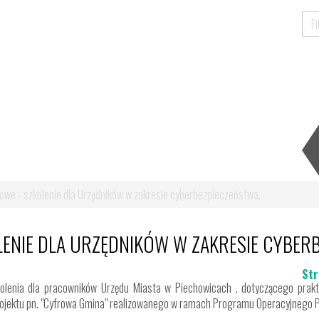
owe - szkolenie dla Urzędników w zakresie cyberbezpieczeństwa.
LENIE DLA URZĘDNIKÓW W ZAKRESIE CYBER
Str
kolenia dla pracowników Urzędu Miasta w Piechowicach , dotyczącego pra
rojektu pn. "Cyfrowa Gmina" realizowanego w ramach Programu Operacyjnego 