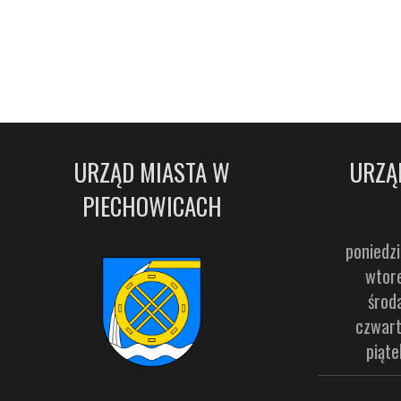
URZĄD MIASTA W
URZĄ
PIECHOWICACH
poniedzi
wtore
środ
czwart
piąte