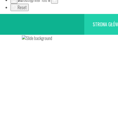
Odstęp liter
100
%
Reset
STRONA GŁÓ