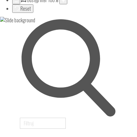
Odstęp liter
100
%
Reset