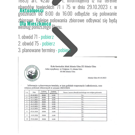
1683) art. 42ab pkt. 1, informujemy iż na terenie
obwodów łowieckich 71 i 75 w dniu 29.10.2023 r. w
Aktualności
godzinach od 8:00 do 16:00 odbędzie się polowanie
zbiorowe. Kolejne polowania zbiorowe odbywać się będą
Dla Mieszkańca
według poniższego Planu.
1. obwód 71 -
pobierz
2. obwód 75 -
pobierz
3. planowane terminy -
pobierz
Ochrona środowiska
Dotacja do wymiany źródeł ogrzewania