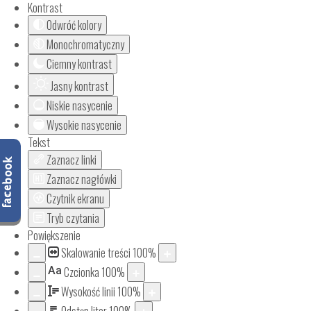
Kontrast
Odwróć kolory
Monochromatyczny
Ciemny kontrast
Jasny kontrast
Niskie nasycenie
Wysokie nasycenie
Tekst
Zaznacz linki
Zaznacz nagłówki
Czytnik ekranu
Tryb czytania
Powiększenie
Skalowanie treści
100
%
Aa
Czcionka
100
%
Wysokość linii
100
%