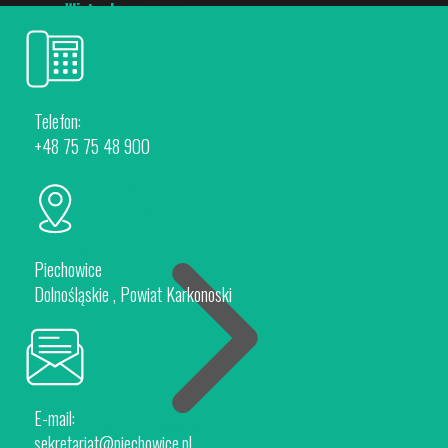
Wirtualny spacer
Telefon:
+48 75 75 48 900
Piechowice
Rokytnice nad Jizerou
Dla Inwestorów
Piechowice
Dolnośląskie , Powiat Karkonoski
E-mail:
Oferta Inwestycyjna
sekretariat@piechowice.pl