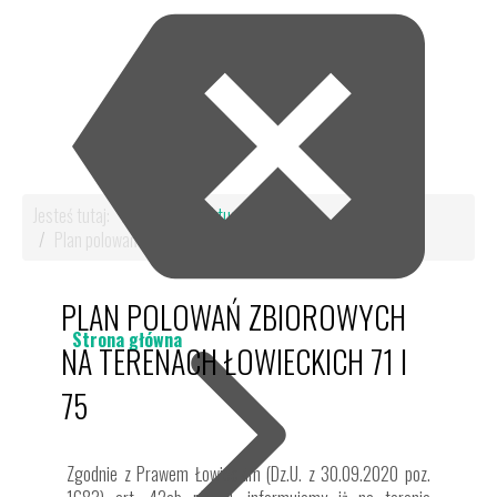
Jesteś tutaj:
Start
Aktualności
Plan polowań zbiorowych na terenach łowieckich 71 i 75
PLAN POLOWAŃ ZBIOROWYCH
Strona główna
NA TERENACH ŁOWIECKICH 71 I
75
Zgodnie z Prawem Łowieckim (Dz.U. z 30.09.2020 poz.