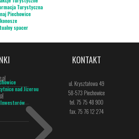
akcje Turystyczne
ormacja Turystyczna
naj Piechowice
konosze
tualny spacer
NKI
KONTAKT
.pl
chowice
ul. Kryształowa 49
ytnice nad Jizerou
58-573 Piechowice
pl
tel. 75 75 48 900
 Inwestorów
fax. 75 76 12 274