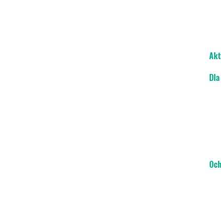
Akt
Dla
Och