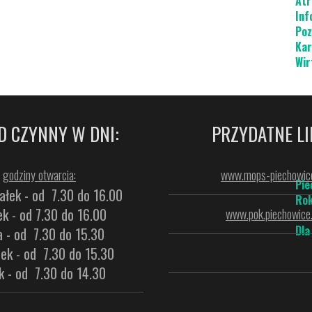
Atr
Inf
Poz
Kar
Wir
D CZYNNY W DNI:
PRZYDATNE LI
godziny otwarcia:
www.mops-piechowice
Pie
ałek - od 7.30 do 16.00
Rok
k - od 7.30 do 16.00
www.pok.piechowice.
Dla
a - od 7.30 do 15.30
ek - od 7.30 do 15.30
k - od 7.30 do 14.30