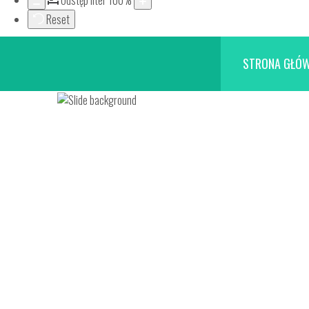
Odstęp liter
100
%
Reset
STRONA GŁÓ