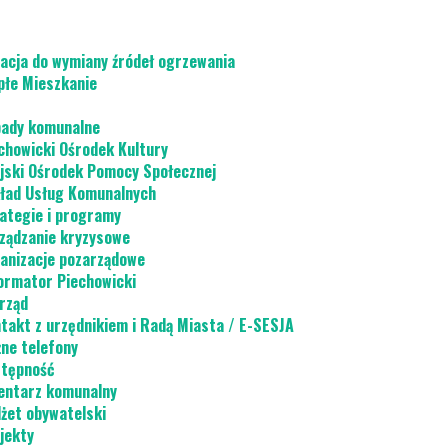
acja do wymiany źródeł ogrzewania
płe Mieszkanie
ady komunalne
chowicki Ośrodek Kultury
jski Ośrodek Pomocy Społecznej
ład Usług Komunalnych
ategie i programy
ządzanie kryzysowe
anizacje pozarządowe
ormator Piechowicki
rząd
takt z urzędnikiem i Radą Miasta / E-SESJA
ne telefony
tępność
ntarz komunalny
żet obywatelski
jekty