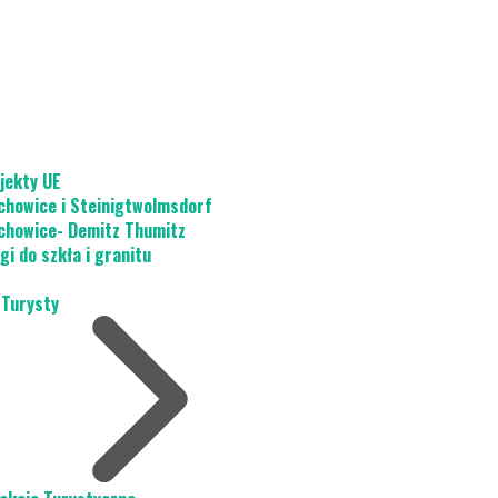
jekty UE
chowice i Steinigtwolmsdorf
chowice- Demitz Thumitz
gi do szkła i granitu
 Turysty