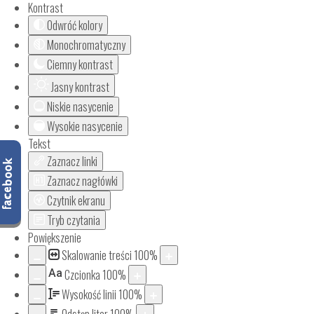
Kontrast
Odwróć kolory
Monochromatyczny
Ciemny kontrast
Jasny kontrast
Niskie nasycenie
Wysokie nasycenie
Tekst
Zaznacz linki
Zaznacz nagłówki
Czytnik ekranu
Tryb czytania
Powiększenie
Skalowanie treści
100
%
Aa
Czcionka
100
%
Wysokość linii
100
%