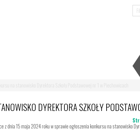
kursu na stanowisko Dyrektora Szkoły Podstawowej nr 1 w Piechowicach
TANOWISKO DYREKTORA SZKOŁY PODSTAWO
Str
e z dnia 15 maja 2024 roku w sprawie ogłoszenia konkursu na stanowisko Dyr