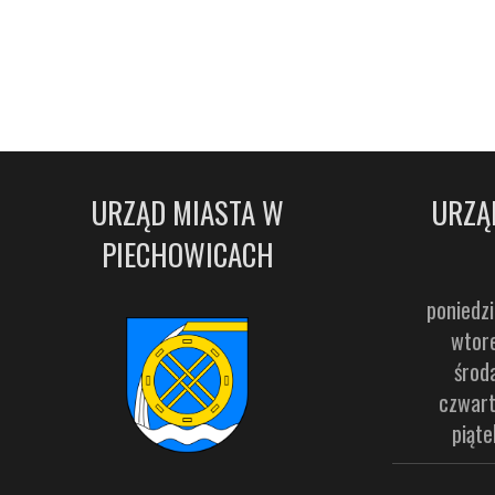
URZĄD MIASTA W
URZĄ
PIECHOWICACH
poniedzi
wtore
środ
czwart
piąte