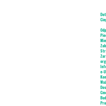
Dot
Cie
Odp
Pie
Mie
Zak
Str
Zar
org
Inf
e-U
Kon
Waż
Dos
Cme
Bud
Pro