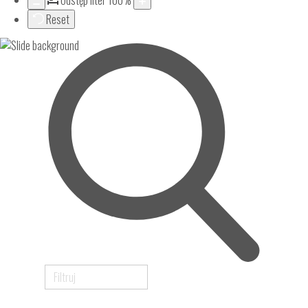
Odstęp liter
100
%
Reset