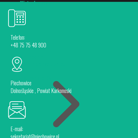
Wirtualny spacer
Telefon:
+48 75 75 48 900
Piechowice
Rokytnice nad Jizerou
Dla Inwestorów
Piechowice
Dolnośląskie , Powiat Karkonoski
E-mail:
Oferta Inwestycyjna
sekretariat@piechowice.pl