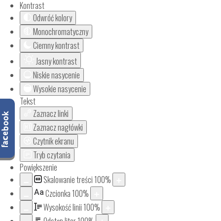
Kontrast
Odwróć kolory
Monochromatyczny
Ciemny kontrast
Jasny kontrast
Niskie nasycenie
Wysokie nasycenie
Tekst
Zaznacz linki
Zaznacz nagłówki
Czytnik ekranu
Tryb czytania
Powiększenie
Skalowanie treści
100
%
Aa
Czcionka
100
%
Wysokość linii
100
%