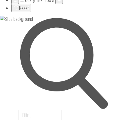
Odstęp liter
100
%
Reset