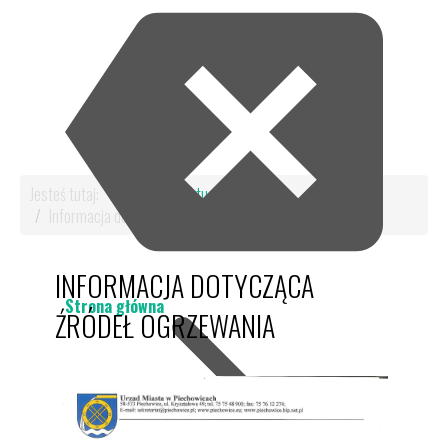
Jesteś tutaj:
Start
Aktualności
Informacja dotycząca źródeł ogrzewania
INFORMACJA DOTYCZĄCA
Strona główna
ŹRÓDEŁ OGRZEWANIA