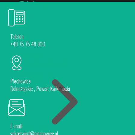
Wirtualny spacer
Telefon:
+48 75 75 48 900
Piechowice
Rokytnice nad Jizerou
Dla Inwestorów
Piechowice
Dolnośląskie , Powiat Karkonoski
E-mail:
Oferta Inwestycyjna
sekretariat@piechowice.pl