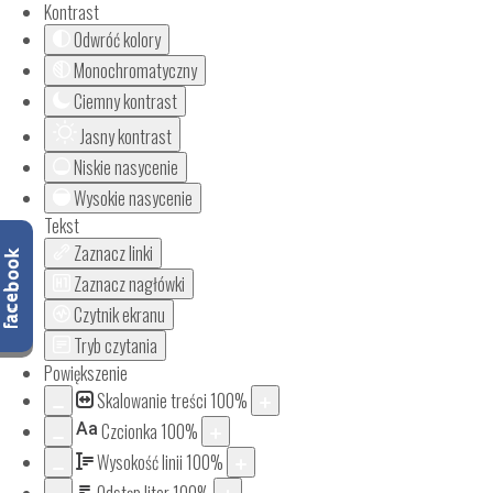
Kontrast
Odwróć kolory
Monochromatyczny
Ciemny kontrast
Jasny kontrast
Niskie nasycenie
Wysokie nasycenie
Tekst
Zaznacz linki
Zaznacz nagłówki
Czytnik ekranu
Tryb czytania
Powiększenie
Skalowanie treści
100
%
Aa
Czcionka
100
%
Wysokość linii
100
%