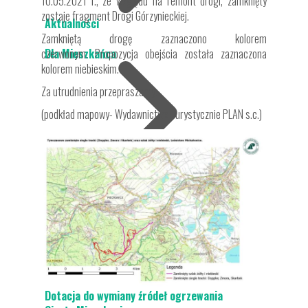
10.05.2021 r., ze względu na remont drogi, zamknięty
zostaje fragment Drogi Górzynieckiej.
Aktualności
Zamkniętą drogę zaznaczono kolorem
czerwonym. Propozycja obejścia została zaznaczona
Dla Mieszkańca
kolorem niebieskim.
Za utrudnienia przepraszamy.
(podkład mapowy- Wydawnictwo Turystycznie PLAN s.c.)
Ochrona środowiska
Dotacja do wymiany źródeł ogrzewania