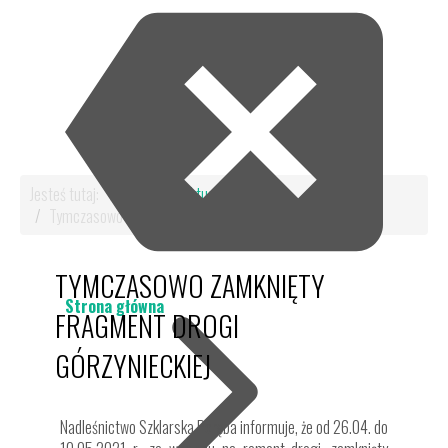
Jesteś tutaj:
Start
Aktualności
Tymczasowo zamknięty fragment drogi Górzynieckiej
TYMCZASOWO ZAMKNIĘTY
Strona główna
FRAGMENT DROGI
GÓRZYNIECKIEJ
Nadleśnictwo Szklarska Poręba informuje, że od 26.04. do