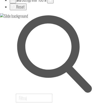
Odstęp liter
100
%
Reset