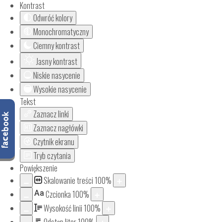
Kontrast
Odwróć kolory
Monochromatyczny
Ciemny kontrast
Jasny kontrast
Niskie nasycenie
Wysokie nasycenie
Tekst
Zaznacz linki
Zaznacz nagłówki
Czytnik ekranu
Tryb czytania
Powiększenie
Skalowanie treści
100
%
Aa
Czcionka
100
%
Wysokość linii
100
%