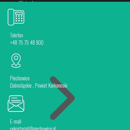
Wirtualny spacer
Telefon:
+48 75 75 48 900
Piechowice
Rokytnice nad Jizerou
Dla Inwestorów
Piechowice
Dolnośląskie , Powiat Karkonoski
E-mail:
Oferta Inwestycyjna
sekretariat@piechowice.pl