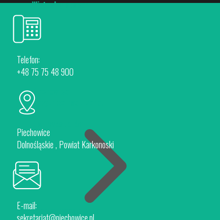
Wirtualny spacer
Telefon:
+48 75 75 48 900
Piechowice
Rokytnice nad Jizerou
Dla Inwestorów
Piechowice
Dolnośląskie , Powiat Karkonoski
E-mail:
Oferta Inwestycyjna
sekretariat@piechowice.pl