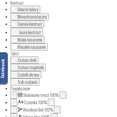
Kontrast
Odwróć kolory
Monochromatyczny
Ciemny kontrast
Jasny kontrast
Niskie nasycenie
Wysokie nasycenie
Tekst
Zaznacz linki
Zaznacz nagłówki
Czytnik ekranu
Tryb czytania
Powiększenie
Skalowanie treści
100
%
Aa
Czcionka
100
%
Wysokość linii
100
%