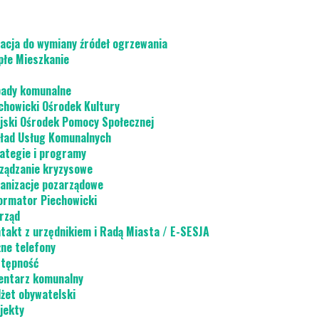
acja do wymiany źródeł ogrzewania
płe Mieszkanie
ady komunalne
chowicki Ośrodek Kultury
jski Ośrodek Pomocy Społecznej
ład Usług Komunalnych
ategie i programy
ządzanie kryzysowe
anizacje pozarządowe
ormator Piechowicki
rząd
takt z urzędnikiem i Radą Miasta / E-SESJA
ne telefony
tępność
ntarz komunalny
żet obywatelski
jekty