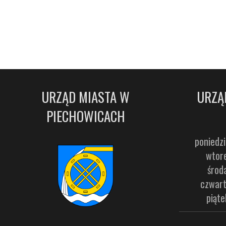
URZĄD MIASTA W
URZĄ
PIECHOWICACH
poniedzi
wtore
środ
czwart
piąte