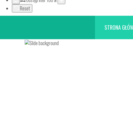
Odstęp liter
100
%
Reset
STRONA GŁÓ