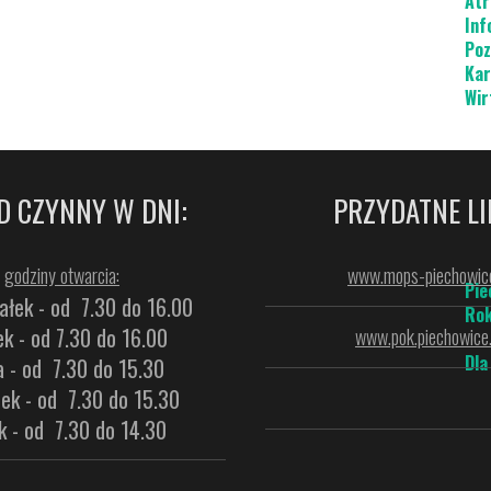
Atr
Inf
Poz
Kar
Wir
D CZYNNY W DNI:
PRZYDATNE LI
godziny otwarcia:
www.mops-piechowice
Pie
ałek - od 7.30 do 16.00
Rok
k - od 7.30 do 16.00
www.pok.piechowice.
Dla
a - od 7.30 do 15.30
ek - od 7.30 do 15.30
k - od 7.30 do 14.30