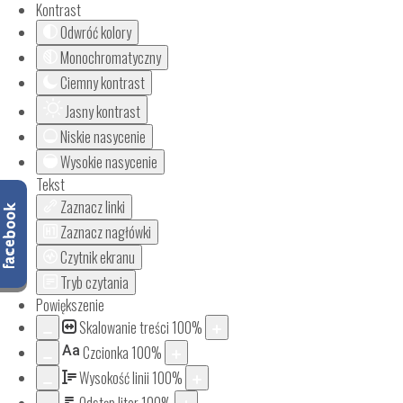
Kontrast
Odwróć kolory
Monochromatyczny
Ciemny kontrast
Jasny kontrast
Niskie nasycenie
Wysokie nasycenie
Tekst
Zaznacz linki
Zaznacz nagłówki
Czytnik ekranu
Tryb czytania
Powiększenie
Skalowanie treści
100
%
Aa
Czcionka
100
%
Wysokość linii
100
%