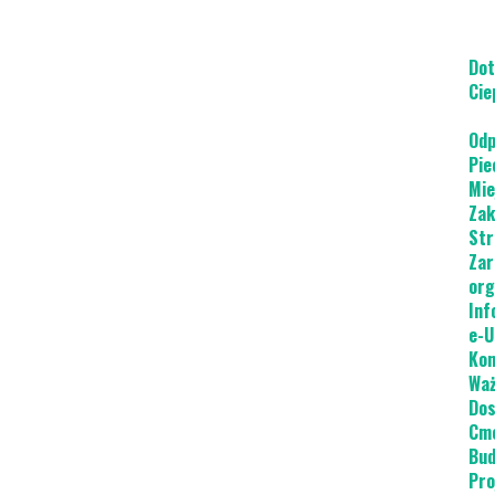
Dot
Cie
Odp
Pie
Mie
Zak
Str
Zar
org
Inf
e-U
Kon
Waż
Dos
Cme
Bud
Pro