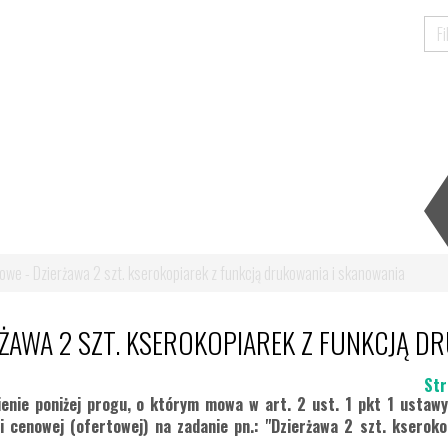
owe - Dzierżawa 2 szt. kserokopiarek z funkcją drukowania i skanowania
RŻAWA 2 SZT. KSEROKOPIAREK Z FUNKCJĄ D
Str
enie poniżej progu, o którym mowa w art. 2 ust. 1 pkt 1 ustaw
i cenowej (ofertowej) na zadanie pn.: "Dzierżawa 2 szt. kserok