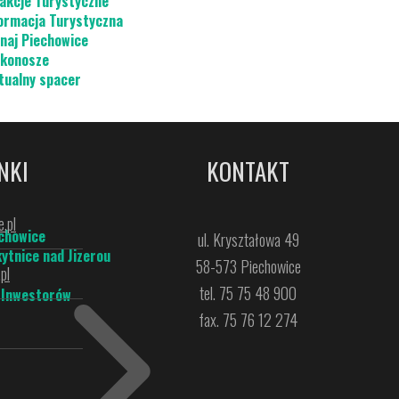
akcje Turystyczne
ormacja Turystyczna
naj Piechowice
konosze
tualny spacer
NKI
KONTAKT
.pl
chowice
ul. Kryształowa 49
ytnice nad Jizerou
58-573 Piechowice
pl
tel. 75 75 48 900
 Inwestorów
fax. 75 76 12 274