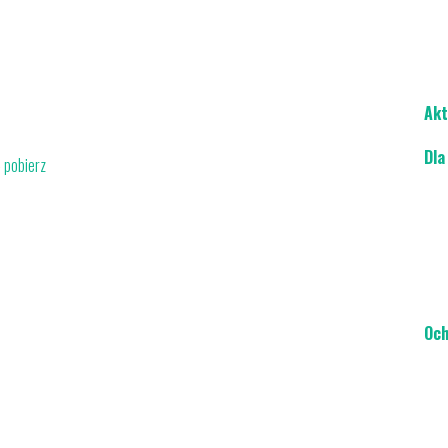
Akt
Dla
-
pobierz
Och