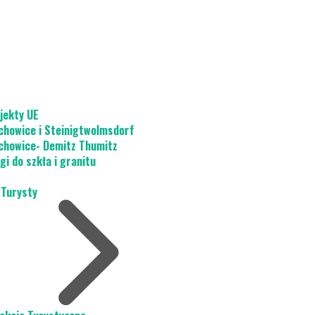
jekty UE
chowice i Steinigtwolmsdorf
chowice- Demitz Thumitz
gi do szkła i granitu
 Turysty