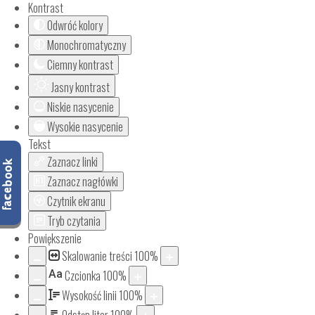
Kontrast
Odwróć kolory
Monochromatyczny
Ciemny kontrast
Jasny kontrast
Niskie nasycenie
Wysokie nasycenie
Tekst
Zaznacz linki
Zaznacz nagłówki
Czytnik ekranu
Tryb czytania
Powiększenie
Skalowanie treści
100
%
Aa
Czcionka
100
%
Wysokość linii
100
%