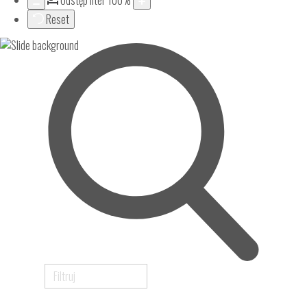
Odstęp liter
100
%
Reset