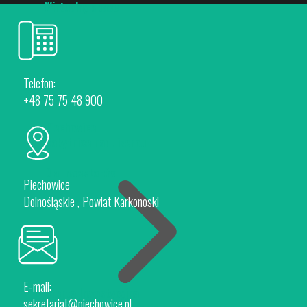
Wirtualny spacer
Telefon:
+48 75 75 48 900
Piechowice
Rokytnice nad Jizerou
Dla Inwestorów
Piechowice
Dolnośląskie , Powiat Karkonoski
E-mail:
Oferta Inwestycyjna
sekretariat@piechowice.pl