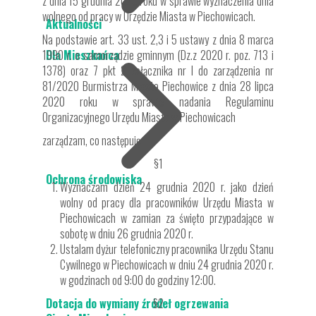
z dnia 15 grudnia 2020 roku w sprawie wyznaczenia dnia
wolnego od pracy w Urzędzie Miasta w Piechowicach.
Aktualności
Na podstawie art. 33 ust. 2,3 i 5 ustawy z dnia 8 marca
1990 r. o samorządzie gminnym (Dz.z 2020 r. poz. 713 i
Dla Mieszkańca
1378) oraz 7 pkt 2 załącznika nr I do zarządzenia nr
81/2020 Burmistrza Miasta Piechowice z dnia 28 lipca
2020 roku w sprawie nadania Regulaminu
Organizacyjnego Urzędu Miasta w Piechowicach
zarządzam, co następuję:
§1
Ochrona środowiska
Wyznaczam dzień 24 grudnia 2020 r. jako dzień
wolny od pracy dla pracowników Urzędu Miasta w
Piechowicach w zamian za święto przypadające w
sobotę w dniu 26 grudnia 2020 r.
Ustalam dyżur telefoniczny pracownika Urzędu Stanu
Cywilnego w Piechowicach w dniu 24 grudnia 2020 r.
w godzinach od 9:00 do godziny 12:00.
Dotacja do wymiany źródeł ogrzewania
§2