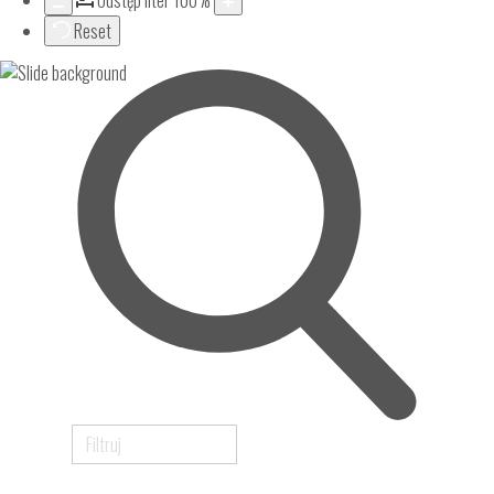
Odstęp liter
100
%
Reset