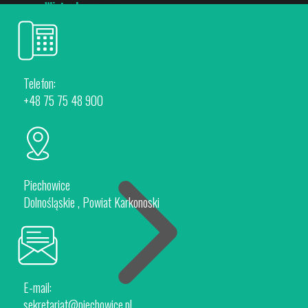
Wirtualny spacer
Telefon:
+48 75 75 48 900
Piechowice
Rokytnice nad Jizerou
Dla Inwestorów
Piechowice
Dolnośląskie , Powiat Karkonoski
E-mail:
Oferta Inwestycyjna
sekretariat@piechowice.pl