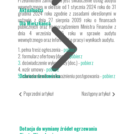
Przedmiotem zamówienia jest świadczenie usług audytu
wewnętrznego w okresie od 1 stycznia 2024 roku do 31
Aktualności
grudnia 2024 roku zgodnie z zasadami określonymi w
ustawie z dnia 27 sierpnia 2009 roku o finansach
Dla Mieszkańca
publicznych oraz Rozporządzeniem Ministra Finansów z
dnia 4 września 2015 roku w sprawie audytu
wewnętrznego oraz informacji o pracy i wynikach audytu.
1. pełna treść ogłoszenia -
pobierz
2. formularz ofertowy (doc.) -
pobierz
3
. doświadczenie wykonawcy (doc.) -
pobierz
4. wzór umowy -
pobierz
5
Ochrona środowiska
. zawiadomienie o unieważnieniu postępowania -
pobierz
Poprzedni artykuł
Następny artykuł
Dotacja do wymiany źródeł ogrzewania