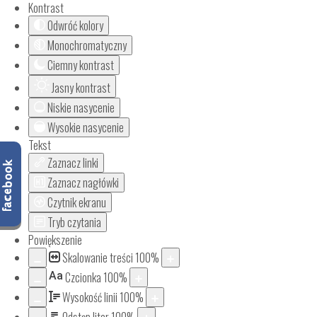
Kontrast
Odwróć kolory
Monochromatyczny
Ciemny kontrast
Jasny kontrast
Niskie nasycenie
Wysokie nasycenie
Tekst
Zaznacz linki
Zaznacz nagłówki
Czytnik ekranu
Tryb czytania
Powiększenie
Skalowanie treści
100
%
Aa
Czcionka
100
%
Wysokość linii
100
%