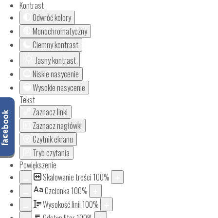
Kontrast
Odwróć kolory
Monochromatyczny
Ciemny kontrast
Jasny kontrast
Niskie nasycenie
Wysokie nasycenie
Tekst
Zaznacz linki
Zaznacz nagłówki
Czytnik ekranu
Tryb czytania
Powiększenie
Skalowanie treści
100
%
Aa
Czcionka
100
%
Wysokość linii
100
%