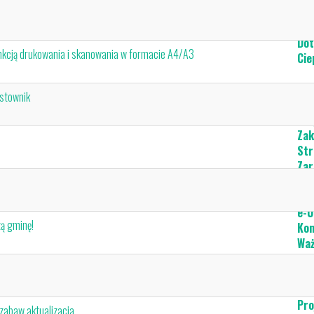
Dot
unkcją drukowania i skanowania w formacie A4/A3
Cie
Odp
ostownik
Pie
Mie
Zak
Str
Zar
org
Inf
e-U
zą gminę!
Kon
Waż
Dos
Cme
Bud
Pro
zabaw aktualizacja