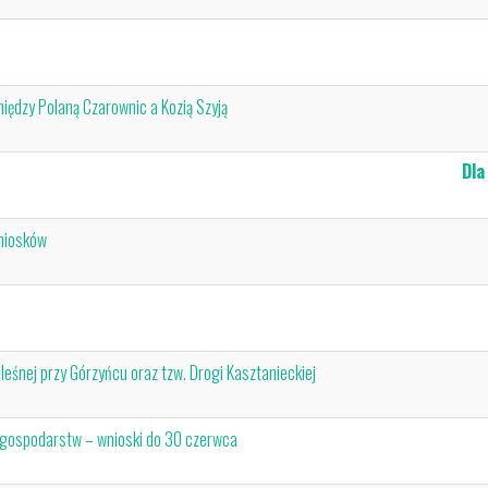
ędzy Polaną Czarownic a Kozią Szyją
Akt
Dla
wniosków
Och
śnej przy Górzyńcu oraz tzw. Drogi Kasztanieckiej
h gospodarstw – wnioski do 30 czerwca