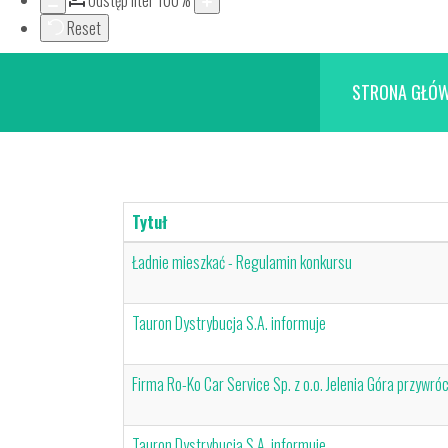
Odstęp liter
100
%
Reset
STRONA GŁÓ
Tytuł
Ładnie mieszkać - Regulamin konkursu
Tauron Dystrybucja S.A. informuje
Firma Ro-Ko Car Service Sp. z o.o. Jelenia Góra przywró
Tauron Dystrybucja S.A. informuje