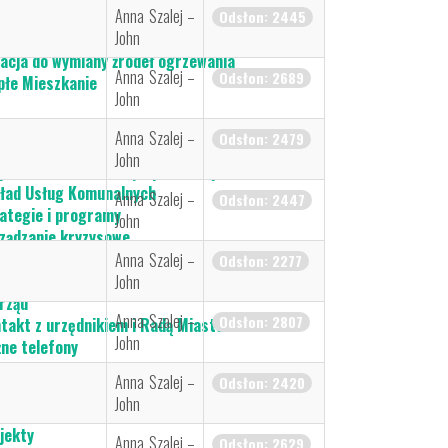
Anna Szalej –
Odsłon: 2445
John
acja do wymiany źródeł ogrzewania
Anna Szalej –
Odsłon: 2689
płe Mieszkanie
John
ady komunalne
Anna Szalej –
Odsłon: 2479
chowicki Ośrodek Kultury
John
jski Ośrodek Pomocy Społecznej
ład Usług Komunalnych
Anna Szalej –
Odsłon: 2447
ategie i programy
John
ządzanie kryzysowe
anizacje pozarządowe
Anna Szalej –
Odsłon: 2277
ormator Piechowicki
John
rząd
Anna Szalej –
Odsłon: 2807
takt z urzędnikiem i Radą Miasta / E-SESJA
John
ne telefony
tępność
Anna Szalej –
Odsłon: 2420
ntarz komunalny
John
żet obywatelski
jekty
Anna Szalej –
Odsłon: 2629