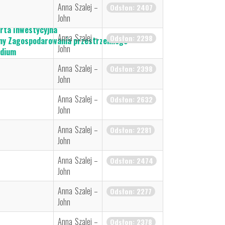
Anna Szalej –
Odsłon: 2407
John
rta Inwestycyjna
Anna Szalej –
Odsłon: 2298
ny Zagospodarowania przestrzennego
John
dium
etargi
Anna Szalej –
Odsłon: 2398
John
Anna Szalej –
Odsłon: 2632
John
Anna Szalej –
Odsłon: 2281
John
Anna Szalej –
Odsłon: 2474
John
Anna Szalej –
Odsłon: 2277
John
Anna Szalej –
Odsłon: 2378