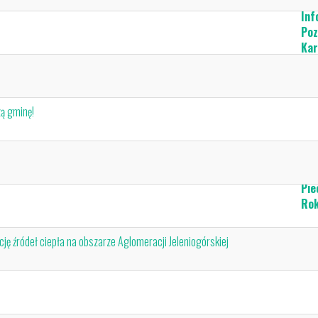
Atr
Inf
Poz
Kar
Wir
zą gminę!
Pie
Rok
Dla
ję źródeł ciepła na obszarze Aglomeracji Jeleniogórskiej