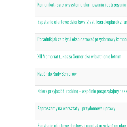
Komunikat- syreny systemu alarmowania i ostrzegania
Zapytanie ofertowe dzierżawa 2 szt. kserokopiarek z f
Poradnik jak założyć i eksploatować przydomowy komp
XIII Memoriał Łukasza Semeriaka w biathlonie letnim
Nabór do Rady Seniorów
Zbierz przyjaciół i rodzinę – wspólnie posprzątajmy nas
Zapraszamy na warsztaty - przydomowe uprawy
Zapytanie ofertowe dostawa i montaż urządzeń na plac 