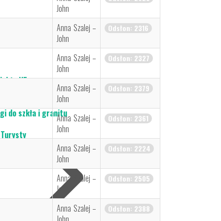
John
Anna Szalej –
Odsłon: 2316
John
Anna Szalej –
Odsłon: 2327
John
jekty UE
Anna Szalej –
Odsłon: 2379
chowice i Steinigtwolmsdorf
John
chowice- Demitz Thumitz
gi do szkła i granitu
Anna Szalej –
Odsłon: 2361
John
 Turysty
Anna Szalej –
Odsłon: 2224
John
Anna Szalej –
Odsłon: 2505
John
Anna Szalej –
Odsłon: 2388
John