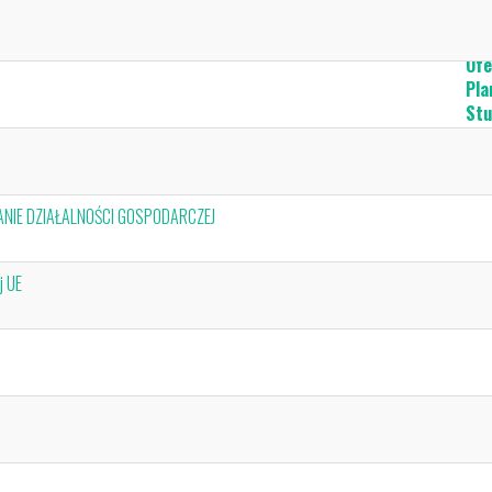
Ofe
Pla
Stu
Prz
NIE DZIAŁALNOŚCI GOSPODARCZEJ
j UE