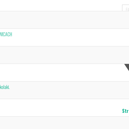
OWICACH
olaki.
Str