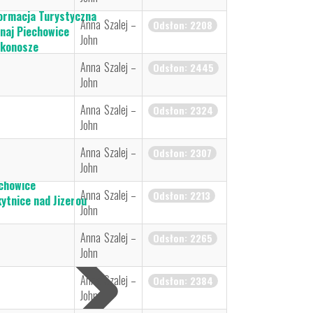
akcje Turystyczne
ormacja Turystyczna
Anna Szalej –
Odsłon: 2208
naj Piechowice
John
konosze
tualny spacer
Anna Szalej –
Odsłon: 2445
John
Anna Szalej –
Odsłon: 2324
John
Anna Szalej –
Odsłon: 2307
John
chowice
Anna Szalej –
Odsłon: 2213
ytnice nad Jizerou
John
 Inwestorów
Anna Szalej –
Odsłon: 2265
John
Anna Szalej –
Odsłon: 2384
John